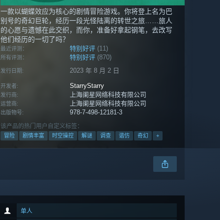
一款以蝴蝶效应为核心的剧情冒险游戏。你将登上名为巴
别号的奇幻巨轮，经历一段光怪陆离的转世之旅……旅人
的心愿与遗憾在此交织，而你，准备好拿起钢笔，去改写
他们经历的一切了吗？
特别好评
(11)
最近评测：
特别好评
(870)
所有评测：
2023 年 8 月 2 日
发行日期:
StarryStarry
开发者:
上海阑星网络科技有限公司
发行商:
上海阑星网络科技有限公司
运营商:
978-7-498-12181-3
出版物号:
该产品的热门用户自定义标签：
冒险
剧情丰富
时空操控
解谜
调查
谐仿
奇幻
+
单人