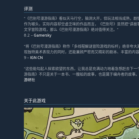
评测
“《巴别号漫游指南》看似天马行空，脑洞大开，但玩法相当成熟，剧
作为噱头，实际内容却空虚乏味的作品而言，《巴别号》显然把“讲故事
文字冒险游戏，那么《巴别号漫游指南》绝对值得关注。”
8.2 –
Gamersky
“将《巴别号漫游指南》称作「多线程解谜冒险游戏的标杆」绝非夸大
现独特美术表现力的同时，还能兼顾严密而又精彩的剧本、丰富的内容
9 –
IGN CN
“这些能勾起人探索欲望的东西，让我总是充满动力地着急想赶去下一
游指南》不只是关于一本书、一艘船的故事，也是属于编舟者的故事。
游研社
关于此游戏