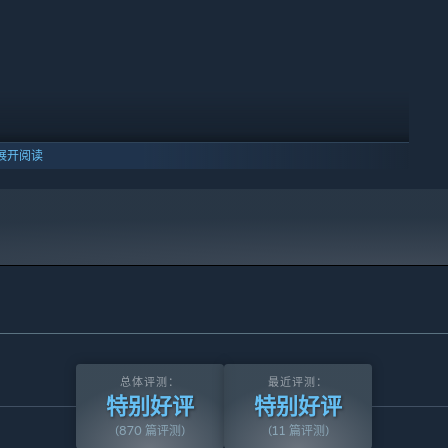
索拼成完整的推理链条，它会为你指明方向！
展开阅读
的游泳队队⻓……噢，还有那位寻找女儿的可怜巴巴的马戏团小丑！
10 及更新版本。
好船票，踏上甲板，加入这场狂欢吧！
总体评测：
最近评测：
特别好评
特别好评
(870 篇评测)
(11 篇评测)