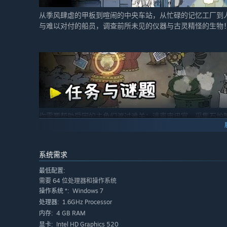
从季风肆虐的甲板到喧闹的中央车站，从忙碌的记忆工厂到
与难以对付的船员，调查前所未见的仪器与古灵精怪的生物
你需要帮助受困的主角们渡过难关：逃离审讯室、采集石炉
过去，寻找让他们陷入困境的根源。一旦找到那个关键的事
应，改变剧情走向，瞬间扭转当下的局势！
系统需求
最低配置:
需要 64 位处理器和操作系统
Windows 7
操作系统 *:
1.6GHz Processor
处理器:
4 GB RAM
内存:
Intel HD Graphics 520
显卡: