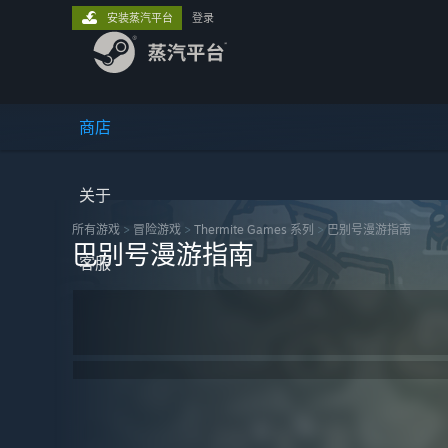
安装蒸汽平台
登录
商店
关于
所有游戏
>
冒险‎游戏
>
Thermite Games 系列
>
巴别号漫游指南
巴别号漫游指南
客服