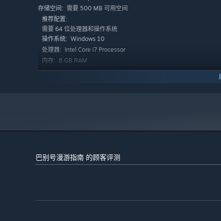
感到毫无头绪？那就活用这本笔记吧。用它来将搜集到的线
需要 500 MB 可用空间
存储空间:
推荐配置:
需要 64 位处理器和操作系统
Windows 10
操作系统:
Intel Core i7 Processor
处理器:
8 GB RAM
内存:
AMD Radeon RX 560/NVIDIA GeForce GTX 950
显卡:
需要 500 MB 可用空间
存储空间:
被卷⼊季⻛的⻜⾏员，为罐头大餐发愁的厨师⻓，追捕逃犯
2024 年 1 月 1 日（PT）起，蒸汽平台客户端将仅支持 Windows 
*
主角们的命运交相辉映，这注定是一出关于离别的悲喜剧。
巴别号漫游指南 的顾客评测
集可爱与搞怪、复古与卡通于一身的巴别号即将启航。快拿