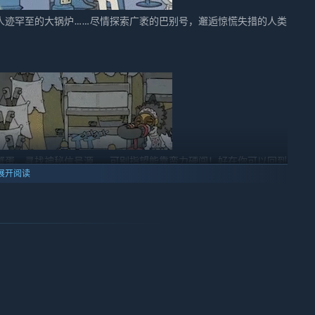
人迹罕至的大锅炉……尽情探索广袤的巴别号，邂逅惊慌失措的人类
！
蟹蛋、寻找神秘信号源……可别指望能靠蛮力硬闯！好在你可以回到
展开阅读
件，你便能利用手中的钢笔将其改写。这一举动会立即引发蝴蝶效