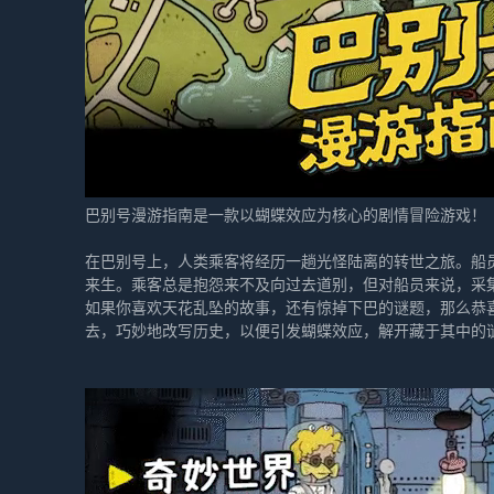
巴别号漫游指南是一款以蝴蝶效应为核心的剧情冒险游戏！
在巴别号上，人类乘客将经历一趟光怪陆离的转世之旅。船
来生。乘客总是抱怨来不及向过去道别，但对船员来说，采
如果你喜欢天花乱坠的故事，还有惊掉下巴的谜题，那么恭
去，巧妙地改写历史，以便引发蝴蝶效应，解开藏于其中的