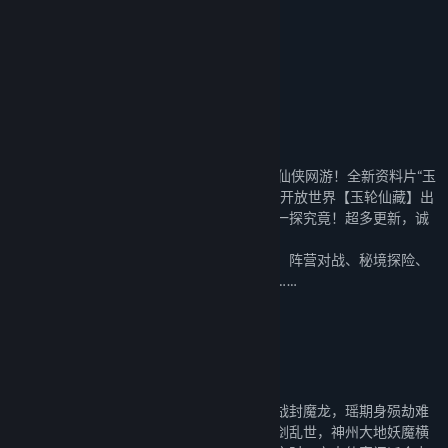
标准版内容
·游戏本体
·挂饰·双成剑
·照影·浣浣
·碧油唧表情包5枚
游戏介绍
《古剑奇谭网络版 海外版》——次世代国风仙侠网游！全新资料片“玉
轮铃音”今日上线，全新门派【铃客】登场，开放世界【玉轮仙藏】出
世，更有重要剧情、全新秘境等待仙家弟子一探究竟！超多更新，诚
邀品鉴！
仙家门派、畅爽战斗、自由飞行、云上家园、阵营对战、秘境探险、
云海遨游、挖宝探秘、青灯捉鬼、赤羽降妖……
多样玩法邀您一同畅游云海之上，玩出新仙！
仙世界，仙门派、仙玩法
神农遗踪百草谷，神法恩泽万物苏。秦陵恶战封魔龙，瑶期身殒劫难
空，数十载沧桑变，几千万后来修仙人。邪剑乱世，神州大地妖魔横