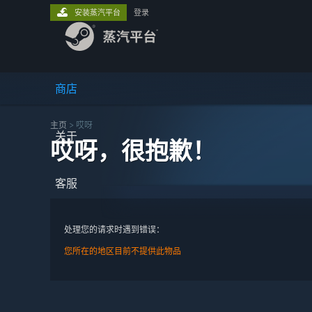
安装蒸汽平台
登录
商店
主页
> 哎呀
关于
哎呀，很抱歉！
客服
处理您的请求时遇到错误：
您所在的地区目前不提供此物品