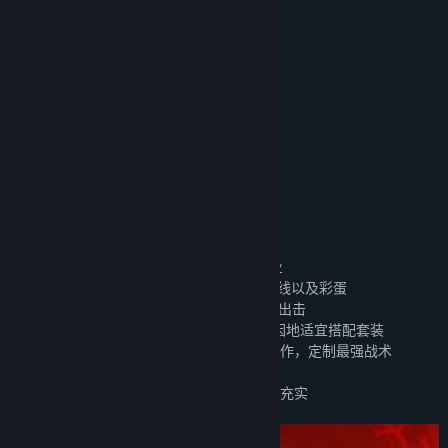
类型:
动作
,
冒险
,
独立
,
角色扮演
发行日期:
2023 年 4 月 20 日
关注我们
抢先体验发行日期:
2022 年 11 月 29 日
玩家QQ群：622380597
微信公众号：益时光工作室
B站：益时光工作室
微博：益时光工作室
制作人微博：街头火三号机
关于此游戏
⦁灾祸入侵模式来袭，一不小心变成狼人模样
⦁自由选择外形、出身，灵活选择10余种职业
⦁沉浸式探索10+张庞大的地图，更有隐藏路线以及彩蛋
⦁30余个原创BOSS，招式变幻莫测，双形态出击
⦁100+种可穿戴的武器、装备和铭火技能，因地适宜搭配套装
⦁独创的弹反技能，根据画面音效预判敌人动作，定制最强战术
⦁2.5万字碎片化剧情，双结局解开心中谜题
⦁无随机地图，无重复内容，无肝无刷，绝对充实