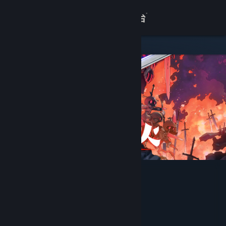
登录
商店
关于
客服
查看桌面版网站
深沉之火
VeryBigDog
开发者
发行商
益时光工作室
运营商
益时光工作室
ISBN 978-7-498-09952-5
出版物号