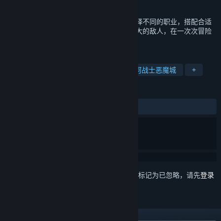
发行日期
2023 年 4 月 20 日
《深沉之火》是一款横版动作冒险游戏。选择不同的职业，搭配合适
的装备，在复杂的地图中探索隐藏，击败强大的敌人，在一次次冒险
中，揭露混沌世界的阴谋，体验魂味战斗。
标签
低容错
类魂系列
探索
类银河战士恶魔城
+
评测
发布至今：
多半好评
(567 篇中的 70%)
想要将此项目添加至您的愿望单、关注它或标记为已忽略，请先
登录