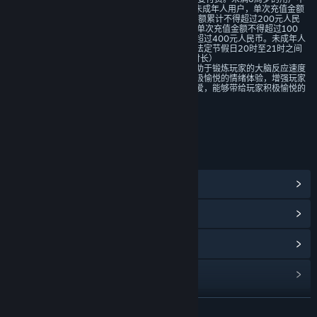
能付费；8周岁以上未满16周岁的未成年人用户，单次充值金额
不得超过50元人民币，每月充值金额累计不得超过200元人民
币；16周岁以上的未成年人用户，单次充值金额不得超过100
元人民币，每月充值金额累计不得超过400元人民币。未成年人
用户只允许在周五、周六、周日和法定节假日20时至21时之间
进入游戏游玩（不超过1小时游戏时长）
本游戏以反应操作为主要玩法，有助于锻炼玩家的大脑反应速度
和手眼协调能力，能够带给玩家积极愉悦的情绪体验，增强玩家
的自信心。游戏玩法简单、画面可爱，能够带给玩家积极愉悦的
情绪体验。
年龄分级机构：中国音像与数字出版协会
链接与信息
查看蒸汽平台成就
(59)
浏览社区中心
查看更新记录
阅读相关新闻
展开阅读
名称:
深沉之火