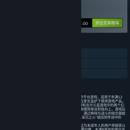
购买 深沉之火
添加至购物车
¥ 48.00
功能
单人
蒸汽平台成就
家庭共享
评价
1）本游戏是一款玩法简单的2D动作平台游戏，适用于年满12
周岁及以上的用户，建议未成年人在家长监护下使用游戏产品。
2）本游戏基于架空魔幻产出洛斯特和吉尔兰是游戏中的两个幻
想国度，不会与现实生活相混淆，剧情简单且积极向上。游戏玩
法核心以精准格挡反击为主要操作，通过格挡与战斗的结合鼓励
玩家一次又一次的尝试，最终重燃“深沉之火”或找到传说中的
“方舟”。
本游戏中有用户实名认证系统，认证为未成年人的用户将接受以
下管理： 游戏中部分玩法和道具需要付费。未满8周岁的用户不