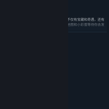
††† 破解机关 探索场景†††
非线性流程，自由探索十余张地图，地图上不仅有宝藏和奇遇，还有
异常凶猛的敌人、奇怪的居民，更多的隐藏地图和小彩蛋等待你去发
现，一不小心还能变成狼人模样！
展开阅读
系统需求
最低配置:
Windows® 7 SP1 / 8.1 / 10 64-bit
操作系统 *:
AMD FX-4350 / Intel® Core™ i3-3210
处理器:
4 GB RAM
内存:
AMD Radeon™ R7 260X (2GB VRAM) /
显卡:
NVIDIA® GeForce® GTX 750(2GB VRAM)
††† 多样装备套装 因地制宜 †††
11
DIRECTX 版本:
需要 4 GB 可用空间
存储空间:
选择重剑、巨斧、长枪、法杖，拳套等武器，搭配百种装备以及多种
DirectX Compatible Sound Card
声卡:
铭火技能，还可以根据地形搭配合适的套装策略通关，例如在夜晚暗
推荐配置:
黑的地图选择夜视套装能看到更清晰。
Windows® 7 SP1 / 8.1 / 10 64-bit
操作系统 *: