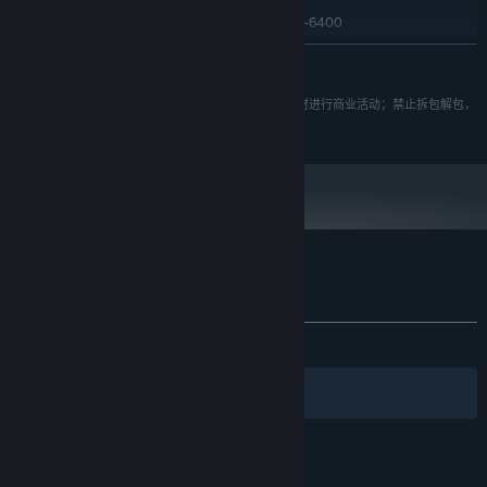
AMD Ryzen™ 3 1200 / Intel® Core™ i5-6400
处理器:
6 GB RAM
内存:
展开阅读
Radeon™ RX 470(4GB VRAM) / NVIDIA®
显卡:
GeForce® GTX 1060 6 GB VRAM
所有素材版权均归大狼狗工作室、益时光；禁止盗用素材进行商业活动；禁止拆包解包，
11
DIRECTX 版本:
或者一切的侵权行为；如有侵权必追究法律责任。
需要 4 GB 可用空间
存储空间:
DirectX Compatible Sound Card
声卡:
2024 年 1 月 1 日（PT）起，蒸汽平台客户端将仅支持 Windows 10 及更新版
*
本。
††† 精准格挡 华丽弹反†††
体验纯正的魂味战斗，根据画面音效预判敌人动作，抓住他们的破绽
深沉之火 的顾客评测
精准反击，用精准的操作使敌人虚弱，配合铭火技能彻底击败他们！
关于用户评测
您的偏好
关于蒸汽平台
|
退款政策
|
软件许可服务协议
|
发布至今：
多半好评
(567 篇中的 70%)
个人信息保护政策
|
个人信息出境告知书
|
不良内容举报投诉
|
侵权投诉
|
家长监护
筛选条件
简体中文
微博
微信