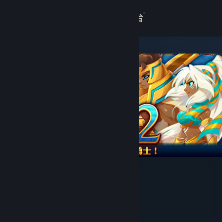
登录
商店
关于
客服
查看桌面版网站
尼罗河勇士2
Stove Studio
开发者
Gamera Game
发行商
Gamera Game
运营商
ISBN 978-7-498-13163-8
出版物号