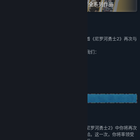
在蒸汽平台上查看“Gamirror Games”全系列作品
发行日期:
2024 年 4 月 25 日
关于我们
大家好，我们是锅炉房工作室，很高兴能带着《尼罗河勇士2》再次与
大家相遇。
如果喜欢这款游戏，欢迎通过以下方式关注我们：
官方微博：@GameraGame
官方QQ群：
716118397
关于此游戏
尼罗河勇士回来了！
承袭初代的【战棋+Roguelite】框架，在《尼罗河勇士2》中你将再次
体验到于快节奏的战斗中挥斥方遒的独特体验。这一次，你将率领受