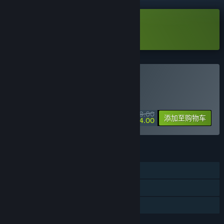
下载 尼罗河勇士2 Demo
购买 尼罗河勇士2
特别促销！8 月 13 日截止
¥ 48.00
-50%
添加至购物车
¥ 24.00
功能
单人
蒸汽平台成就
家庭共享