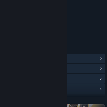
评价
本游戏适用于8周岁及以上用户
年龄分级机构：中国音像与数字出版协会
链接与信息
查看蒸汽平台成就
(20)
浏览社区中心
查看更新记录
阅读相关新闻
展开阅读
名称:
尼罗河勇士2
类型:
独立
,
策略