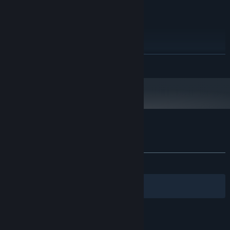
存储空间:
升级勇士，解锁新的石板和装备。
推荐配置:
Windows 7
操作系统 *:
Intel Core i5
处理器:
2 GB RAM
内存:
NVIDIA GeForce GTS 450 / ATI Radeon HD
显卡:
展开阅读
5750
10
DIRECTX 版本:
需要 2 GB 可用空间
存储空间:
2024 年 1 月 1 日（PT）起，蒸汽平台客户端将仅支持 Windows 10 及更新版
*
本。
尼罗河勇士2 的顾客评测
关于用户评测
您的偏好
关于蒸汽平台
|
退款政策
|
软件许可服务协议
|
发布至今：
特别好评
(1,172 篇中的 88%)
个人信息保护政策
|
个人信息出境告知书
|
不良内容举报投诉
|
侵权投诉
|
家长监护
筛选条件
简体中文
微博
微信