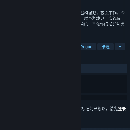
发行日期
2024 年 4 月 25 日
《尼罗河勇士2》是一款快节奏的Roguelite战棋游戏，较之前作，今
次的勇士们搭载了更具个人特色的作战方式，赋予游戏更丰富的玩
法。自由决定冒险路线，选取技能石板强化角色，率领你的尼罗河勇
士小队，击退来犯的罗马军团。
标签
策略
卡牌游戏
回合战略
类 Rogue
卡通
+
评测
发布至今：
特别好评
(1,172 篇中的 88%)
想要将此项目添加至您的愿望单、关注它或标记为已忽略，请先
登录