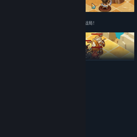
关键时刻唤醒众神的祝福，发动奇迹，逆转战局！
展开阅读
系统需求
最低配置:
Windows 7
操作系统 *:
Intel Core i5
处理器:
在冒险模式中探索遗迹，访问商人，挑战竞技场；
2 GB RAM
内存:
NVIDIA GeForce GTS 450 / ATI Radeon HD
显卡:
点亮铭文，获得更多作战增益；
5750
兴建王都，光复往日法老的荣耀；
10
DIRECTX 版本:
需要 2 GB 可用空间