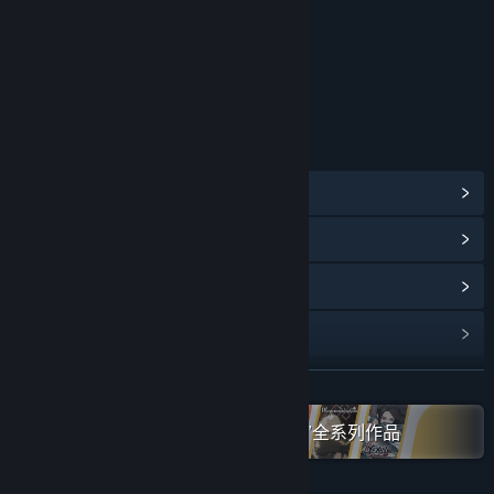
年龄分级机构：中国音像与数字出版协会
链接与信息
查看蒸汽平台成就
(45)
浏览社区中心
查看更新记录
阅读相关新闻
展开阅读
名称:
水银疗养院
类型:
冒险
,
独立
,
角色扮演
在蒸汽平台上查看“Gamirror Games”全系列作品
发行日期:
2024 年 11 月 21 日