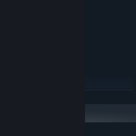
系统需求
最低配置:
Windows 7
操作系统 *:
Intel Core2 Duo E6400 @ 2.13GHz
处理器:
8 GB RAM
内存:
GeForce GT 730 OR Radeon HD 4830
显卡:
11
DIRECTX 版本:
需要 2 GB 可用空间
存储空间:
DirectX compatible sound card
声卡:
推荐配置:
Windows 7
操作系统 *:
Intel Core2 Duo E6400 @ 2.13GHz
处理器:
8 GB RAM
内存:
GeForce GT 730 OR Radeon HD 4830
显卡:
展开阅读
11
DIRECTX 版本:
需要 2 GB 可用空间
存储空间:
DirectX compatible sound card
声卡:
2024 年 1 月 1 日（PT）起，蒸汽平台客户端将仅支持 Windows 10 及更新版
*
本。