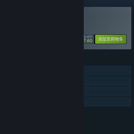
购买 水银疗养院
特别促销！8 月 13 日截止
¥ 68.00
-30%
添加至购物车
¥ 47.60
功能
单人
蒸汽平台成就
蒸汽平台云
家庭共享
评价
本游戏适用于8周岁及以上用户