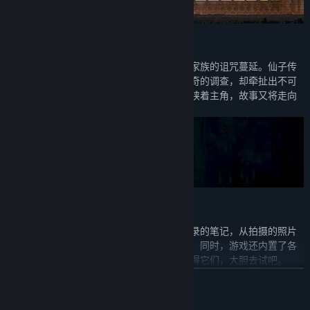
【3】引人入胜的故事
神秘的山间疗养院中怪事接连发生，炼金术家族的诅咒蔓延。仙子传
说、夜半的社团、各怀鬼胎的客人，源于好奇的调查，却牵扯出不可
思议的秘密。零散的线索终将汇集，危机裹挟着主角，故事又将走向
何方……
【4】丰富的收集元素与成就
从人物资料到传说故事，从拾取的物品到抄录的笔记，从拍摄的照片
到截获的八卦，大量可收集元素供玩家寻找。同时，游戏还内置了各
种奇趣的成就，每一次行动和选择都可能赢得它们，大胆去试吧。
展开阅读