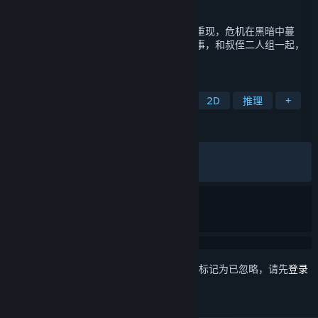
发行日期
2024 年 11 月 21 日
被大雾封锁的宅邸，炼金术师和仙子的诅咒重现，危机在黑暗中蔓
延。在《水银疗养院》中展开不可思议的故事，和叔侄二人组一起，
来一场悬疑小说式的奇异旅程。
标签
像素图形
解谜
单人
手绘
2D
推理
+
评测
发布至今：
特别好评
(775 篇中的 92%)
最近：
特别好评
(12 篇中的 91%)
想要将此项目添加至您的愿望单、关注它或标记为已忽略，请先
登录