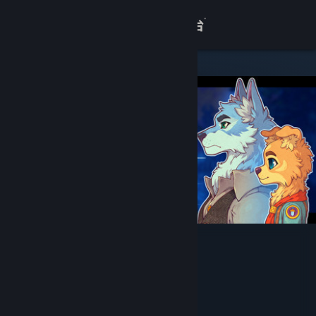
登录
商店
关于
客服
查看桌面版网站
水银疗养院
YiTi Games
开发者
Gamera Games
发行商
Gamera Games
运营商
ISBN 978-7-498-13032-7
出版物号