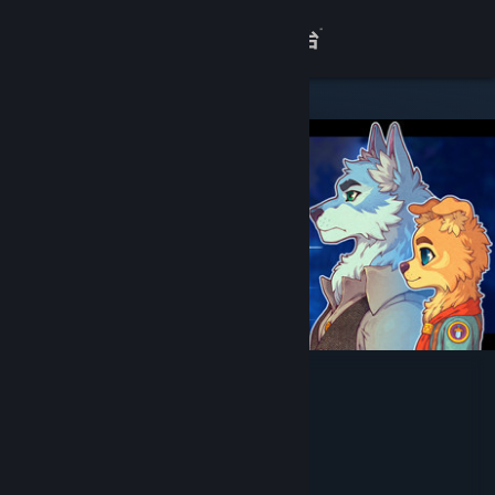
登录
商店
关于
客服
查看桌面版网站
水银疗养院
YiTi Games
开发者
Gamera Games
发行商
Gamera Games
运营商
ISBN 978-7-498-13032-7
出版物号