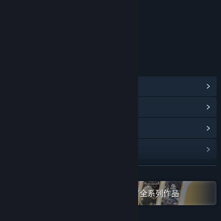
年龄分级机构：中国音像与数字出版协会
链接与信息
查看蒸汽平台成就
(45)
浏览社区中心
查看更新记录
阅读相关新闻
展开阅读
名称:
水银疗养院
类型:
冒险
,
独立
,
角色扮演
在蒸汽平台上查看“Gamirror Games”全系列作品
发行日期:
2024 年 11 月 21 日