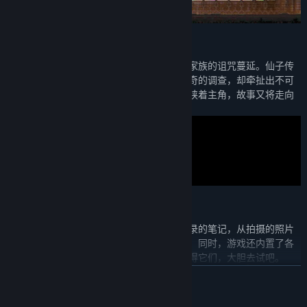
【3】引人入胜的故事
神秘的山间疗养院中怪事接连发生，炼金术家族的诅咒蔓延。仙子传
说、夜半的社团、各怀鬼胎的客人，源于好奇的调查，却牵扯出不可
思议的秘密。零散的线索终将汇集，危机裹挟着主角，故事又将走向
何方……
【4】丰富的收集元素与成就
从人物资料到传说故事，从拾取的物品到抄录的笔记，从拍摄的照片
到截获的八卦，大量可收集元素供玩家寻找。同时，游戏还内置了各
种奇趣的成就，每一次行动和选择都可能赢得它们，大胆去试吧。
展开阅读