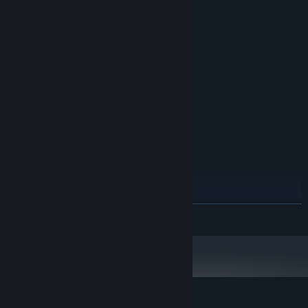
系统需求
最低配置:
Windows 7
操作系统 *:
Intel Core2 Duo E6400 @ 2.13GHz
处理器:
8 GB RAM
内存:
GeForce GT 730 OR Radeon HD 4830
显卡:
11
DIRECTX 版本:
需要 2 GB 可用空间
存储空间:
DirectX compatible sound card
声卡:
推荐配置:
Windows 7
操作系统 *:
Intel Core2 Duo E6400 @ 2.13GHz
处理器:
8 GB RAM
内存:
GeForce GT 730 OR Radeon HD 4830
显卡:
展开阅读
11
DIRECTX 版本:
需要 2 GB 可用空间
存储空间:
DirectX compatible sound card
声卡:
2024 年 1 月 1 日（PT）起，蒸汽平台客户端将仅支持 Windows 10 及更新版
*
本。