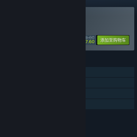
购买 水银疗养院
特别促销！8 月 13 日截止
¥ 68.00
-30%
添加至购物车
¥ 47.60
功能
单人
蒸汽平台成就
蒸汽平台云
家庭共享
评价
本游戏适用于8周岁及以上用户