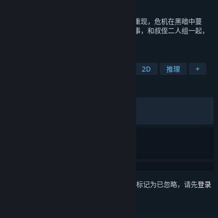
发行日期
2024 年 11 月 21 日
被大雾封锁的宅邸，炼金术师和仙子的诅咒重现，危机在黑暗中蔓
延。在《水银疗养院》中展开不可思议的故事，和叔侄二人组一起，
来一场悬疑小说式的奇异旅程。
标签
像素图形
解谜
单人
手绘
2D
推理
+
评测
发布至今：
特别好评
(777 篇中的 92%)
最近：
特别好评
(13 篇中的 92%)
想要将此项目添加至您的愿望单、关注它或标记为已忽略，请先
登录