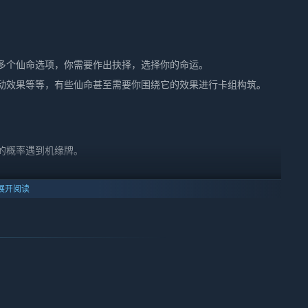
多个仙命选项，你需要作出抉择，选择你的命运。
动效果等等，有些仙命甚至需要你围绕它的效果进行卡组构筑。
的概率遇到机缘牌。
是往往会为你带来全新的构筑思路，组出独特的罕见卡组。
展开阅读
筑卡组。
被淘汰出局。