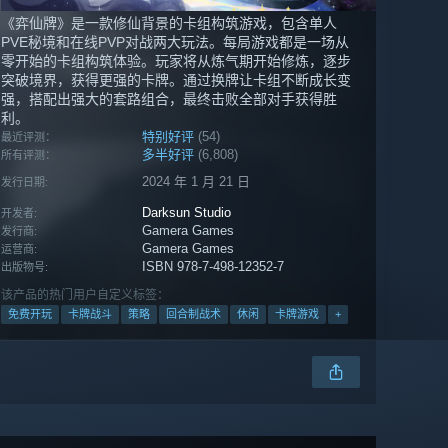
《弈仙牌》是一款修仙背景的卡组构筑游戏，包含单人
PVE秘境和在线PVP对战两大玩法。每局游戏都是一场从
零开始的卡组构筑体验。玩家将从炼气期开始修炼，逐步
突破境界，获得更强的卡牌。通过换牌让卡组不断成长变
强，搭配出强大的套路组合，最终击败全部对手获得胜
利。
特别好评
(54)
最近评测：
多半好评
(6,808)
所有评测：
2024 年 1 月 21 日
发行日期:
Darksun Studio
开发者:
Gamera Games
发行商:
Gamera Games
运营商:
ISBN 978-7-498-12352-7
出版物号:
该产品的热门用户自定义标签：
免费开玩
卡牌战斗
策略
回合制战术
休闲
卡牌游戏
+