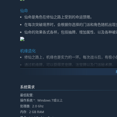
仙命
仙命是角色在修仙之路上受到的命运馈赠。
在每次突破境界时，会根据你选择的门派和角色随机出现
仙命的效果各式各样，包括抽牌、增加属性、以及各种被
机缘造化
修仙之路上，机缘也是实力的一环。每次战斗后，有极小
通过机缘牌，可以获得灵宠牌、法宝牌以及门派秘术牌。
这些牌非常少见，强度可能与同境界的常规牌差不多，但
系统需求
与人博弈
最低配置:
你的每个对手都是线上的其他玩家，大家一起从零开始构
Windows 7或以上
操作系统 *:
每场与对手的战斗都会检测你的卡组实力，多次战败就会
2.0 Ghz
处理器:
2 GB RAM
内存: