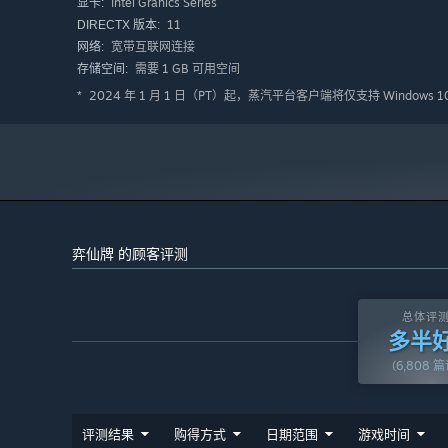
Intel Grahics Series
显卡:
11
DIRECTX 版本:
宽带互联网连接
网络:
需要 1 GB 可用空间
存储空间:
2024 年 1 月 1 日（PT）起，蒸汽平台客户端将仅支持 Windows 
*
弈仙牌 的顾客评测
运筹帷幄，登顶仙途，等你来战！
总体评
多半
(6,808 
评测结果
购得方式
日期范围
游戏时间