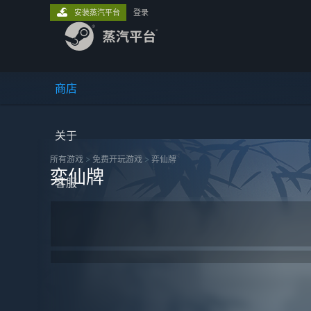
安装蒸汽平台
登录
商店
关于
所有游戏
>
免费开玩‎游戏
>
弈仙牌
弈仙牌
客服