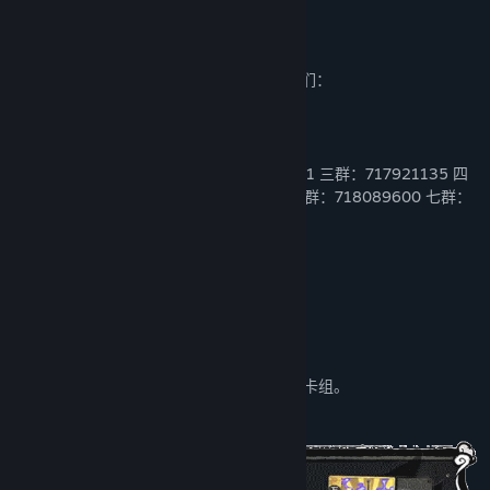
类型:
休闲
,
独立
,
策略
,
免费开玩
发行日期:
2024 年 1 月 21 日
关于我们
抢先体验发行日期:
2022 年 12 月 6 日
想要了解《弈仙牌》的最新资讯吗？关注我们：
官方微博：弈仙牌官方制作组
官方B站：弈仙牌
官方群：688064454 二群：524082021 三群：717921135 四
群：627949208 五群：882420484 六群：718089600 七群：
651282700 客服反馈群：601804734
关于此游戏
卡牌构筑
你在修仙之路上会抽取到大量的卡牌。
你需要从中选择合适的卡牌，构筑成你的卡组。
通过组合和搭配发挥出卡牌最大的威力。