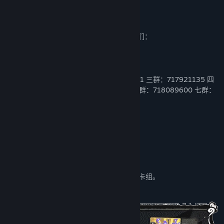
类型:
休闲
,
独立
,
策略
,
免费开玩
发行日期:
2024 年 1 月 21 日
关于我们
抢先体验发行日期:
2022 年 12 月 6 日
想要了解《弈仙牌》的最新资讯吗？关注我们：
官方微博：弈仙牌官方制作组
官方B站：弈仙牌
官方群：688064454 二群：524082021 三群：717921135 四
群：627949208 五群：882420484 六群：718089600 七群：
651282700 客服反馈群：601804734
关于此游戏
卡牌构筑
你在修仙之路上会抽取到大量的卡牌。
你需要从中选择合适的卡牌，构筑成你的卡组。
通过组合和搭配发挥出卡牌最大的威力。