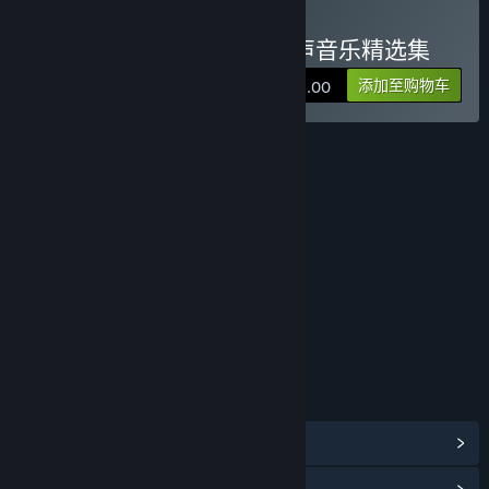
购买 轩辕剑外传云之遥 原声音乐精选集
添加至购物车
¥ 6.00
评价
年龄分级机构：中国音像与数字出版协会
链接与信息
浏览社区中心