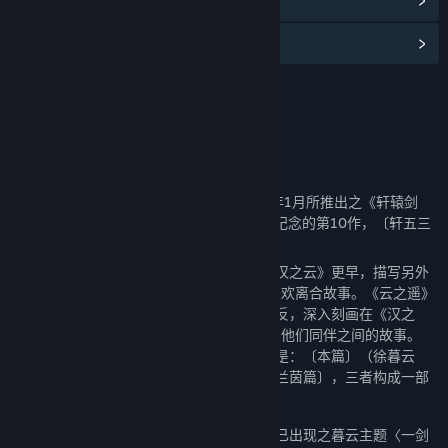
查看更新记录
阅读相关新闻
名称:
轩辕剑外传云之遥 原声音乐精选集
发行日期:
2024 年 11 月 6 日
关于此内容
《云之遥》是大宇资讯DOMO小组在2010年1月所推出之《轩辕剑
五》的第二部外传，也是单机RPG系列值得纪念的第10作，〔轩五三
部曲〕中最后一作。
《云之遥》故事时间点比《轩辕剑五》和《汉之云》更早，描写另外
一位「轩辕剑的转世者」──徐暮云，他的悲欢离合故事。《云之遥》
故事恰和以蜀汉为观点的前作《汉之云》相反，深入刻画在《汉之
云》中敌方的对手──曹魏的「铜雀尊者」，他们同伴之间的故事。
《云之遥》故事本身又再分为三部份，分别是：〔本篇〕（徐暮云
篇），资料片〔五丈原暮云篇〕和资料片〔兰茵篇〕，三者构成一部
完整的壮阔故事。
在音乐设计上，〔本篇〕以《轩辕剑伍》即已出现之暮云主题〈一剑