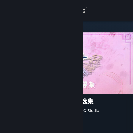
登录
商店
关于
客服
查看桌面版网站
轩辕剑外传云之遥 原声音乐精选集
SOFTSTAR ENTERTAINMENT
,
DOMO Studio
开发者
Cube Game
发行商
Cube Game
运营商
发行日期
2024 年 11 月 6 日