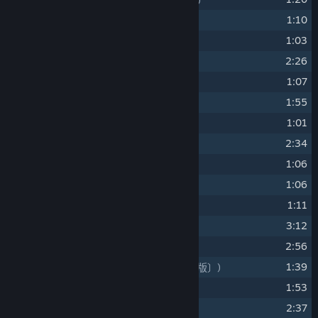
9
1:10
异国的挑战者
(異國的挑戰者)
10
1:03
邪马台国
(邪馬台國)
11
2:26
暮云出击！Ⅱ
(暮雲出擊！Ⅱ)
12
1:07
诸葛亮北伐
(諸葛亮北伐)
13
1:55
白雾
(白霧)
14
1:01
暮云的危机
(暮雲的危機)
15
2:34
烽烟漫
(烽煙漫)
16
1:06
生死一线
(生死一線)
17
1:06
千钧之势
(千鈞之勢)
18
1:11
飞羽之影
(飛羽之影)
19
3:12
魔气变
(魔氣變)
20
2:56
追昔〔演奏版〕
21
1:39
剑之殇〔云之遥版〕
(劍之殤〔雲之遙版〕)
22
1:53
大汉的余晖
(大漢的餘暉)
23
2:37
追昔〔哼唱版〕（康思婷）