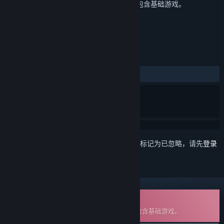
这是
轩辕剑外传 云之遥
的额外内容，但不包含基础游戏。
评测
发布至今：
2 篇用户评测
()
想要将此项目添加至您的愿望单、关注它或标记为已忽略，请先
登录
可下载原声音轨
这是
轩辕剑外传 云之遥
的额外内容，但不包含基础游戏。