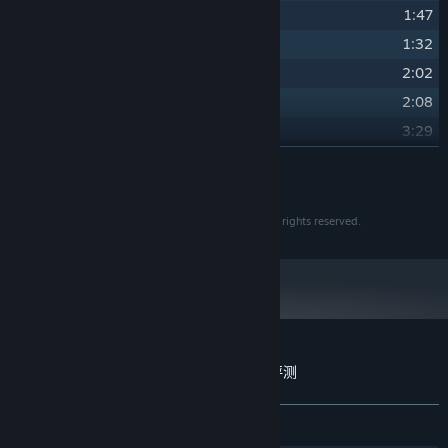
24
1:47
兰茵
(蘭茵)
25
1:32
上古龙族
(上古龍族)
26
2:02
一往无悔
(一往無悔)
27
2:08
龙之血脉
(龍之血脈)
28
3:29
使命与宿命
(使命與宿命)
29
展开阅读
4:15
追昔〔钢琴版〕
(追昔〔鋼琴版〕)
30
2:27
追昔〔歌曲版〕（康思婷）
© 2010 - 2022 SOFTSTAR ENTERTAINMENT INC. All rights reserved.
轩辕剑外传云之遥 原声音乐精选集 的顾客评测
关于用户评测
您的偏好
关于蒸汽平台
|
退款政策
|
软件许可服务协议
|
发布至今：
2 篇用户评测
()
个人信息保护政策
|
个人信息出境告知书
|
不良内容举报投诉
|
侵权投诉
|
家长监护