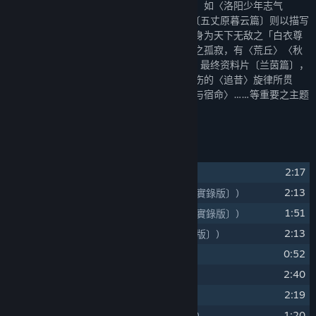
凌云〉作为主题旋律，展开各式各样的变奏，如〈洛阳少年志气
昂〉、〈暮云出击〉、〈剑之殇〉……等。〔五丈原暮云篇〕则以描写
战场苍凉之〈泪狂奔〉为主题旋律，象征虽身为天下无敌之「白衣尊
者」，却失去了往昔幸福的徐暮云，心境上之孤寂，有〈荒丘〉〈秋
风五丈原〉〈白衣尊者〉……等不同之变奏。最终资料片〔兰茵篇〕，
则以〈追昔〉为主题旋律，全作由凄美而悲伤的〈追昔〉旋律所贯
穿，包含有〈兰茵〉〈遥远的梦境〉〈使命与宿命〉……等重要之主题
变奏。
曲目列表
1
2:17
洛阳少年志气昂
(洛陽少年志氣昂)
2
2:13
暮云出击！〔实录版〕
(暮雲出擊！〔實錄版〕)
3
1:51
洛阳少年时〔实录版〕
(洛陽少年時〔實錄版〕)
4
2:13
大魏帝国〔实录版〕
(大魏帝國〔實錄版〕)
5
0:52
白衣剑少
(白衣劍少)
6
2:40
星空下的回忆
(星空下的回憶)
7
2:19
少年们的梦
(少年們的夢)
8
1:20
云之遥〔实录版〕
(雲之遙〔實錄版〕)