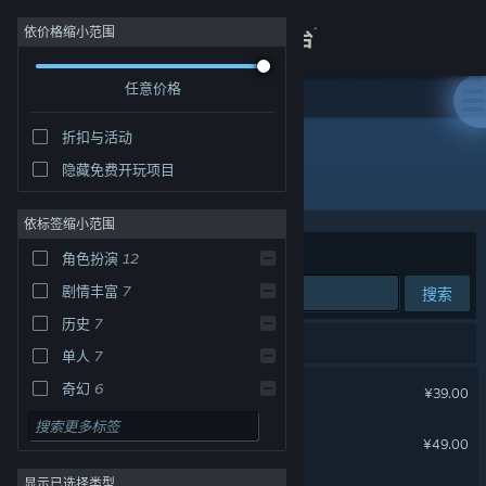
登录
依价格缩小范围
任意价格
商店
折扣与活动
关于
隐藏免费开玩项目
开发者: DOMO Studio
客服
依标签缩小范围
排序依据
相关性
角色扮演
12
查看桌面版网站
剧情丰富
7
搜索
历史
7
16 个匹配的搜索结果。
单人
7
轩辕剑叁外传 天之痕
奇幻
6
¥39.00
武术
5
轩辕剑叁 云和山的彼端
¥49.00
团队角色扮演
5
显示已选择类型
故事架构丰富
4