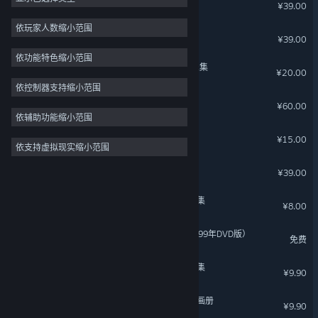
轩辕剑外传 汉之云
¥39.00
回合制战斗
4
依玩家人数缩小范围
轩辕剑外传 云之遥
¥39.00
线性
4
依功能特色缩小范围
神话
4
轩辕剑叁 云和山的彼端 音乐集
¥20.00
2D
3
依控制器支持缩小范围
轩辕剑外传 穹之扉
¥60.00
像素图形
3
依辅助功能缩小范围
3D
3
轩辕剑外传 枫之舞
¥15.00
依支持虚拟现实缩小范围
风格化
3
轩辕剑伍 一剑凌云山海情
日系角色扮演
3
¥39.00
轩辕剑外传穹之扉 音乐精选集
¥8.00
轩辕剑叁 云和山的彼端（1999年DVD版）
免费
轩辕剑外传汉之云 完全攻略集
¥9.90
轩辕剑外传云之遥 典藏攻略画册
¥9.90