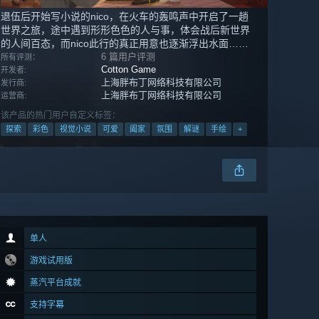
退伍后开始写小说的nico，在火车的轰鸣声中开启了一趟
世界之旅，途中遇到形形色色的人与事，体会战后新世界
的人间百态，而nico此行的真正用意也逐渐浮出水面……
6 篇用户评测
所有评测：
Cotton Game
开发者:
上海胖布丁网络科技有限公司
发行商:
上海胖布丁网络科技有限公司
运营商:
该产品的热门用户自定义标签：
探索
彩色
视觉小说
可爱
阖家
氛围
解谜
手绘
+
单人
游戏试用版
蒸汽平台成就
支持字幕