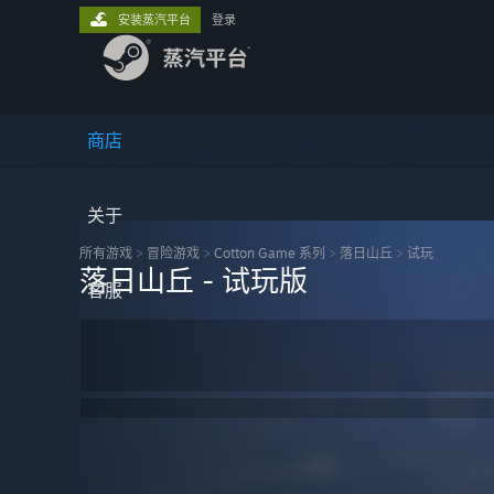
安装蒸汽平台
登录
商店
关于
所有游戏
>
冒险‎游戏
>
Cotton Game 系列
>
落日山丘
>
试玩
落日山丘 - 试玩版
客服