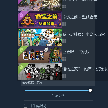
命运之前 - 壁纸合集
我不是胖虎：小岛大当家
巨匠眼 - 试玩版
怪物之家2：勋章 - 试玩版
依价格缩小范围
任意价格
折扣与活动