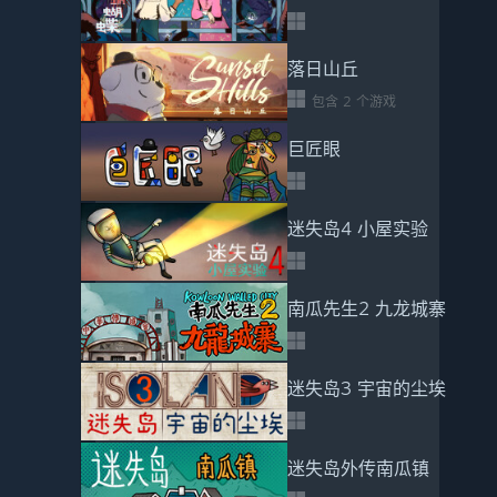
落日山丘
包含 2 个游戏
巨匠眼
迷失岛4 小屋实验
南瓜先生2 九龙城寨
迷失岛3 宇宙的尘埃
迷失岛外传南瓜镇