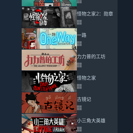
怪物之家2：勋章
一路
力力普的工坊
怪物之家
古镜记
小三角大英雄