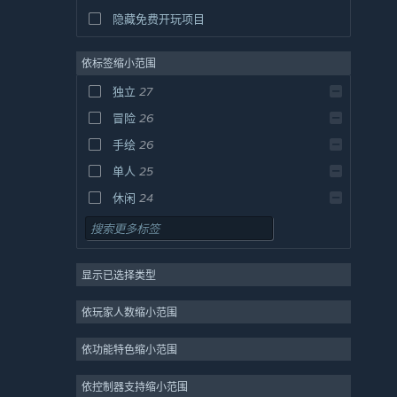
隐藏免费开玩项目
依标签缩小范围
独立
27
冒险
26
手绘
26
单人
25
休闲
24
解谜
23
剧情丰富
23
显示已选择类型
探索
22
2D
17
依玩家人数缩小范围
风格化
14
依功能特色缩小范围
可爱
14
角色扮演
13
依控制器支持缩小范围