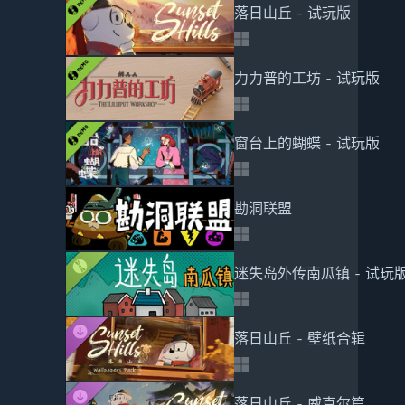
落日山丘 - 试玩版
力力普的工坊 - 试玩版
窗台上的蝴蝶 - 试玩版
勘洞联盟
迷失岛外传南瓜镇 - 试玩
落日山丘 - 壁纸合辑
落日山丘 - 威克尔篇