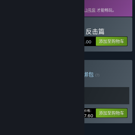
DLC
此内容需要在蒸汽平台上拥有基础游戏
飞越13号房
才能畅玩。
购买 飞越13号房 - 下半部 : 反击篇
添加至购物车
¥ 32.00
购买 飞越13号房 完整版
捆绑包
(?)
购买此捆绑包，所有 2 个项目立省 10%！
您的价格：
-10%
捆绑包信息
添加至购物车
¥ 57.60
功能