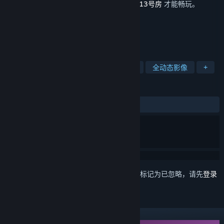
此内容需要在蒸汽平台上拥有基础游戏
飞越13号房
才能畅玩。
标签
冒险
角色扮演
独立
电影式
全动态影像
+
评测
发布至今：
特别好评
(196 篇中的 80%)
想要将此项目添加至您的愿望单、关注它或标记为已忽略，请先
登录