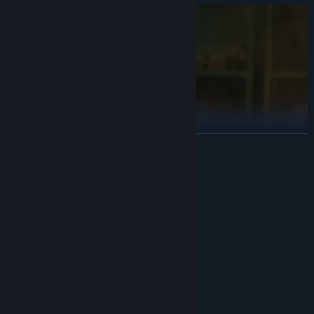
本作改编自橙光。背景发生在21世纪初，一群迷途的少年，与一个行
展开阅读
为矫正中心的故事。 在这个以「感恩」为名的地方，你接受了一系列
的「改造」计划——辱骂、体罚、禁闭、殴打，以及13号房的特色电
击治疗。
系统需求
最低配置:
逃脱
，如果你能做出精妙的动作；
调查
，如果你能找到隐藏的真相；
需要 64 位处理器和操作系统
布局
，如果你能获得伙伴的信任；
回家
，如果你能坚定自己的选择。
Windows 10 (64Bit)
操作系统:
Core i3 / AMD equivalent
处理器:
面对这一切的考验，你不仅掌握着自己命运的走向，更影响着身边同
6 GB RAM
内存:
伴和这所矫正中心最终的结局。
11
DIRECTX 版本:
需要 15 GB 可用空间
存储空间:
“如果只是离开这里，这恐惧将伴随我一生，我必须要证明他是错的，
我们才能真正的，回家。”
推荐配置: