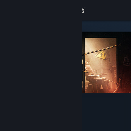
登录
商店
关于
客服
查看桌面版网站
飞越13号房 - 下：反击篇
ALT Lab
开发者
发行商
互影文化（厦门）有限公司
运营商
互影文化（厦门）有限公司
发行日期
2024 年 9 月 13 日