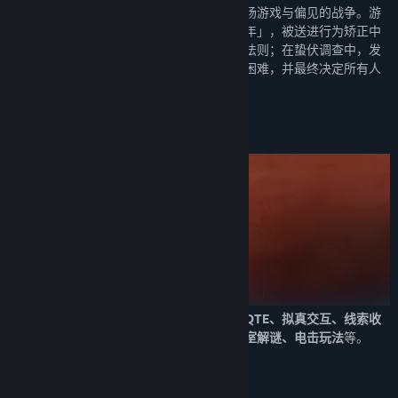
这是一个属于中国游戏玩家独有的故事：一场游戏与偏见的战争。游
戏中玩家扮演一名驰骋游戏世界的「叛逆少年」，被送进行为矫正中
心，在一次次抉择中，了解这个地方的生存法则；在蛰伏调查中，发
现背后层层的秘密；和同伴一起，克服重重困难，并最终决定所有人
的命运。
玩家将体验多重互动玩法，包括
剧情选择、QTE、拟真交互、线索收
集、推理合成、实时监听、多视角监控、密室解谜、电击玩法
等。