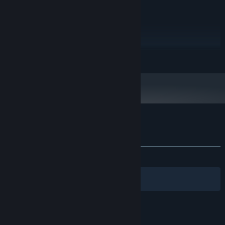
需要 64 位处理器和操作系统
Windows 10 (64Bit)
操作系统:
Intel i5 or AMD equivalent or above
处理器:
8 GB RAM
内存:
11
DIRECTX 版本:
展开阅读
需要 15 GB 可用空间
存储空间:
多重分支走向
- 数百种分支走向，八大主结局，更有层层处处隐藏
飞越13号房 - 下：反击篇 的顾客评测
剧情。在一系列的艰难抉择中，塑造属于你的「英雄之旅」。
关于用户评测
您的偏好
关于蒸汽平台
|
退款政策
|
软件许可服务协议
|
电影级视听呈现
- 沉浸式感受角色真实情感情境，让你逐步体会
发布至今：
特别好评
(196 篇中的 80%)
个人信息保护政策
|
个人信息出境告知书
|
「改造」计划，揭开矫正中心背后的真相。
不良内容举报投诉
|
侵权投诉
|
家长监护
筛选条件
简体中文
亦敌亦友的同伴
- 敌友难分的同伴，步步为营的人物关系。不同角
微博
微信
色的关系发展，或将解锁高燃团队集结。
你的特殊治疗
- 在杨校长的13号房中，说出你想说、该说和没机会
说的话，感受光与电的「烧脑」体验。