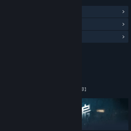
链接与信息
浏览社区中心
查看更新记录
阅读相关新闻
名称:
飞越13号房 - 下：反击篇
类型:
冒险
,
独立
,
角色扮演
发行日期:
2024 年 9 月 13 日
关于此内容
DLC包括《飞越13号房》反击篇 【6章至终章】