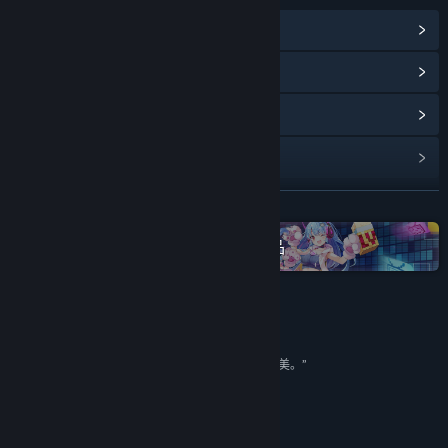
查看蒸汽平台成就
(15)
浏览社区中心
查看更新记录
阅读相关新闻
展开阅读
名称:
魔法工艺
类型:
动作
,
冒险
,
独立
,
角色扮演
在蒸汽平台上查看“bilibili”全系列作品
发行日期:
2026 年 2 月 6 日
抢先体验发行日期:
2023 年 11 月 1 日
评测
“毕竟从大炮巨舰来说，哪怕只是多，也是最朴实的美。”
8/10 –
旅法师营地
8.5/10 –
游戏智库