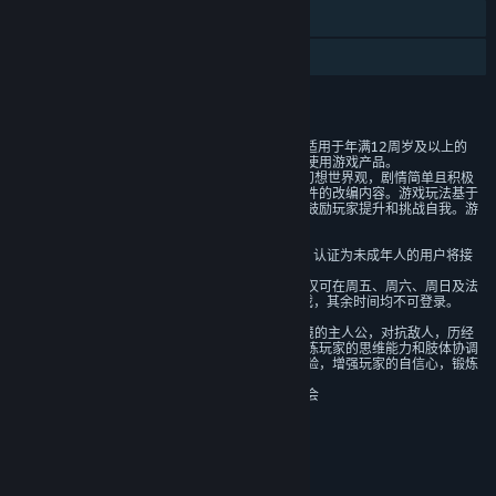
蒸汽平台云
家庭共享
评价
1)本游戏是一款角色扮演类游戏，适用于年满12周岁及以上的
用户，建议未成年人在家长监护下使用游戏产品。
2）本游戏基于架空的故事背景和幻想世界观，剧情简单且积极
向上，没有基于真实历史和现实事件的改编内容。游戏玩法基于
肢体操作，设有多重随机性关卡，鼓励玩家提升和挑战自我。游
戏中无陌生人社交系统。
3）本游戏中有用户实名认证系统，认证为未成年人的用户将接
受以下管理：
游戏中无收费内容。未成年人用户仅可在周五、周六、周日及法
定节假日每日20时至21时登录游戏，其余时间均不可登录。
4）本游戏中玩家扮演误入陌生环境的主人公，对抗敌人，历经
考验拯救被压迫的民众。有助于锻炼玩家的思维能力和肢体协调
能力，能够带给玩家积极的学习体验，增强玩家的自信心，锻炼
玩家的毅力。
分级机构：中国音像与数字出版协会
年龄分级机构：中国音像与数字出版协会
链接与信息