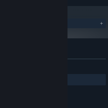
380 (2048 VRAM)
需要 3 GB 可用空间
存储空间:
2024 年 1 月 1 日（PT）起，蒸汽平台客户端将仅支持 Windows 10 及更新版
*
百组强力法术，自由编织炫酷魔法
本。
奖项
与魔王的战斗需要竭尽全力，发挥想象力与智慧，你可以通过合理组
合共百种奇妙法术，碰撞出意想不到的惊人效果和绚丽魔法，召唤
师、元素法师、近战法师？连制作人都想不到你的通关方式！
魔法工艺 的顾客评测
查看语言细分表
关于用户评测
您的偏好
发布至今：
特别好评
(14,953 篇中的 92%)
关于蒸汽平台
|
退款政策
|
软件许可服务协议
|
最近：
特别好评
(127 篇中的 92%)
个人信息保护政策
|
个人信息出境告知书
|
不良内容举报投诉
|
侵权投诉
|
家长监护
筛选条件
简体中文
微博
微信
© 2026 Valve Corporation 版权所有，完美世界已获授权。
所有商标均属于其在美国或其他国家的拥有者。