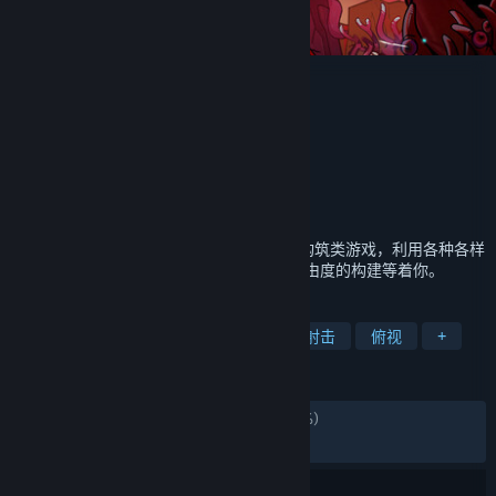
魔法工艺
Wave Games
开发者
bilibili
发行商
bilibili
运营商
ISBN 978-7-498-14343-3
出版物号
发行日期
2026 年 2 月 6 日
《魔法工艺》是一款俯视角Roguelike法术构筑类游戏，利用各种各样
的法术搭配出难以想象的法术效果，超高自由度的构建等着你。
标签
动作类 Rogue
轻度 Rogue
弹幕射击
俯视
+
评测
发布至今：
特别好评
(14,953 篇中的 92%)
最近：
特别好评
(127 篇中的 92%)