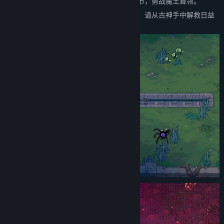
重重密林、炼狱或是时空缝隙，跨越五大章节，勇战魔王首领。
邪恶而魔性的生物们将为你的旅途布下阻拦，请从古神手中解救日益
腐化的世界吧！