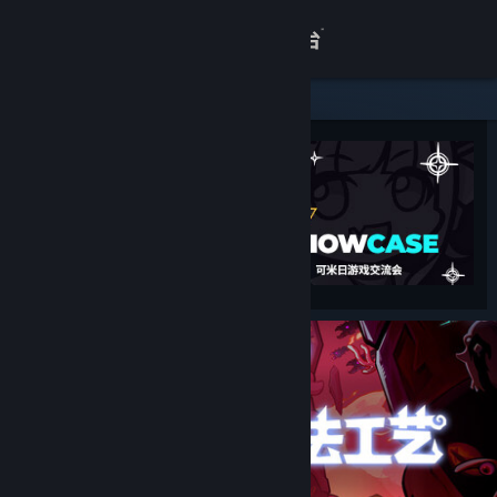
登录
商店
关于
客服
查看桌面版网站