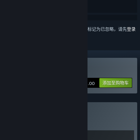
想要将此项目添加至您的愿望单、关注它或标记为已忽略，请先
登录
购买 魔法工艺Magicraft
添加至购物车
¥ 52.00
购买 Magic Snow
捆绑包
(?)
购买此捆绑包，所有 2 个项目立省 10%！