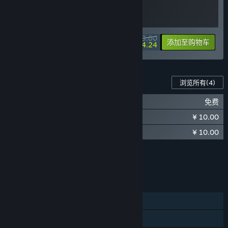
¥ 93.60
-10%
-10%
捆绑包信息
添加至购物车
¥ 84.24
此游戏的内容
浏览所有
(4)
魔法工艺 潜水员戴夫
免费
¥ 10.00
魔法工艺 - 万圣派对
¥ 10.00
魔法工艺 - 新春贺岁
显示 3 个（共 4 个）
浏览所有
(4)
功能
单人
蒸汽平台成就