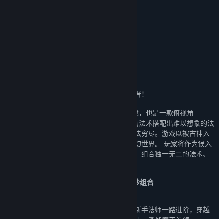
8.5/10 –
情报姬
魔法工艺 × 潜水员戴夫 免费DLC现已上线！
关于此游戏
传说！拔出法杖的人将会成为拯救世界的勇者！
《魔法工艺》是一款魔法动作Roguelike游戏，也是一款俯视角
Roguelike法术构筑类游戏，利用各种各样的法术搭配出难以想象的法
术效果，超高自由度的构建就连开发者也无法穷尽。游戏以被古神入
侵的世界为核心，打造了一个架空的魔法奇幻世界。 玩家将作为误入
此世界又拔出了传说法杖的勇者，讨伐怪物、组合独一无二的法术、
击败古神、拯救这个被古神入侵的世界！
Q版暗黑恶搞风，魔法世界与动作肉鸽的奇妙组合
「Magic：从马桶开始的异世界生活？」
踏上盘踞着强大魔物的异世界大陆，你将从新手法师一路进阶，穿越