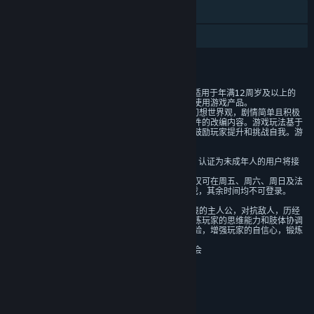
蒸汽平台云
家庭共享
评价
1)本游戏是一款角色扮演类游戏，适用于年满12周岁及以上的
用户，建议未成年人在家长监护下使用游戏产品。
2）本游戏基于架空的故事背景和幻想世界观，剧情简单且积极
向上，没有基于真实历史和现实事件的改编内容。游戏玩法基于
肢体操作，设有多重随机性关卡，鼓励玩家提升和挑战自我。游
戏中无陌生人社交系统。
3）本游戏中有用户实名认证系统，认证为未成年人的用户将接
受以下管理：
游戏中无收费内容。未成年人用户仅可在周五、周六、周日及法
定节假日每日20时至21时登录游戏，其余时间均不可登录。
4）本游戏中玩家扮演误入陌生环境的主人公，对抗敌人，历经
考验拯救被压迫的民众。有助于锻炼玩家的思维能力和肢体协调
能力，能够带给玩家积极的学习体验，增强玩家的自信心，锻炼
玩家的毅力。
分级机构：中国音像与数字出版协会
年龄分级机构：中国音像与数字出版协会
链接与信息