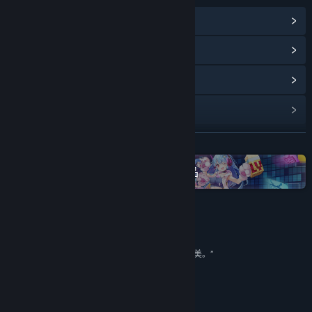
查看蒸汽平台成就
(15)
浏览社区中心
查看更新记录
阅读相关新闻
展开阅读
名称:
魔法工艺
类型:
动作
,
冒险
,
独立
,
角色扮演
在蒸汽平台上查看“bilibili”全系列作品
发行日期:
2026 年 2 月 6 日
抢先体验发行日期:
2023 年 11 月 1 日
评测
“毕竟从大炮巨舰来说，哪怕只是多，也是最朴实的美。”
8/10 –
旅法师营地
8.5/10 –
游戏智库