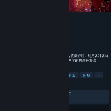
魔法工艺
Wave Games
开发者
bilibili
发行商
bilibili
运营商
ISBN 978-7-498-14343-3
出版物号
发行日期
2026 年 2 月 6 日
《魔法工艺》是一款俯视角Roguelike法术构筑类游戏，利用各种各样
的法术搭配出难以想象的法术效果，超高自由度的构建等着你。
标签
动作类 Rogue
轻度 Rogue
弹幕射击
俯视
+
评测
发布至今：
特别好评
(14,946 篇中的 92%)
最近：
特别好评
(129 篇中的 93%)