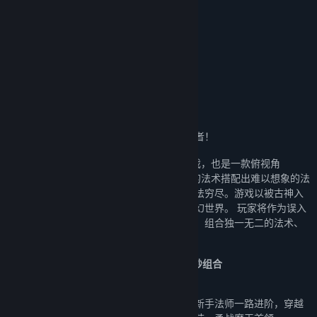
8.5/10 –
情报姬
魔法工艺 × 潜水员戴夫 免费DLC现已上线！
关于此游戏
传说！拔出法杖的人将会成为拯救世界的勇者！
《魔法工艺》是一款魔法动作Roguelike游戏，也是一款俯视角
Roguelike法术构筑类游戏，利用各种各样的法术搭配出难以想象的法
术效果，超高自由度的构建就连开发者也无法穷尽。游戏以被古神入
侵的世界为核心，打造了一个架空的魔法奇幻世界。 玩家将作为误入
此世界又拔出了传说法杖的勇者，讨伐怪物、组合独一无二的法术、
击败古神、拯救这个被古神入侵的世界！
Q版暗黑恶搞风，魔法世界与动作肉鸽的奇妙组合
「Magic：从马桶开始的异世界生活？」
踏上盘踞着强大魔物的异世界大陆，你将从新手法师一路进阶，穿越