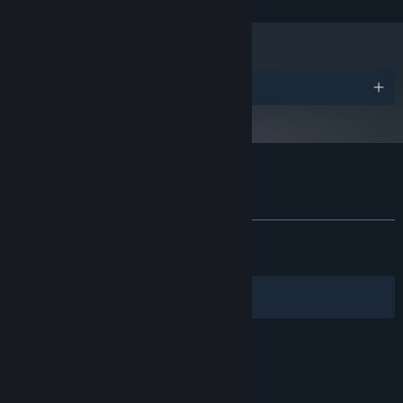
380 (2048 VRAM)
需要 3 GB 可用空间
存储空间:
2024 年 1 月 1 日（PT）起，蒸汽平台客户端将仅支持 Windows 10 及更新版
*
百组强力法术，自由编织炫酷魔法
本。
奖项
与魔王的战斗需要竭尽全力，发挥想象力与智慧，你可以通过合理组
合共百种奇妙法术，碰撞出意想不到的惊人效果和绚丽魔法，召唤
师、元素法师、近战法师？连制作人都想不到你的通关方式！
魔法工艺 的顾客评测
查看语言细分表
关于用户评测
您的偏好
发布至今：
特别好评
(14,946 篇中的 92%)
关于蒸汽平台
|
退款政策
|
软件许可服务协议
|
最近：
特别好评
(129 篇中的 93%)
个人信息保护政策
|
个人信息出境告知书
|
不良内容举报投诉
|
侵权投诉
|
家长监护
筛选条件
简体中文
微博
微信
© 2026 Valve Corporation 版权所有，完美世界已获授权。
所有商标均属于其在美国或其他国家的拥有者。