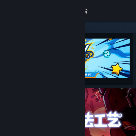
登录
商店
关于
客服
查看桌面版网站