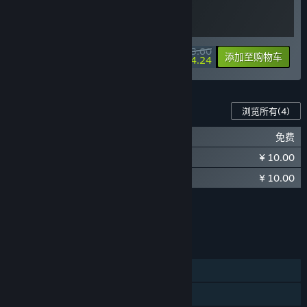
¥ 93.60
-10%
-10%
捆绑包信息
添加至购物车
¥ 84.24
此游戏的内容
浏览所有
(4)
魔法工艺 潜水员戴夫
免费
¥ 10.00
魔法工艺 - 万圣派对
¥ 10.00
魔法工艺 - 新春贺岁
显示 3 个（共 4 个）
浏览所有
(4)
功能
单人
蒸汽平台成就