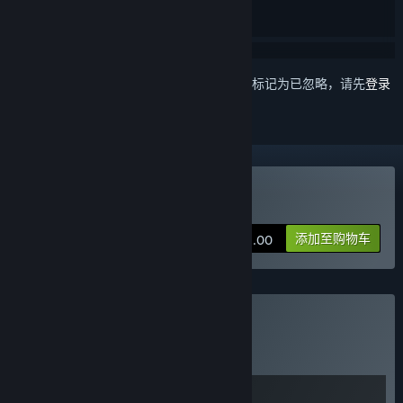
想要将此项目添加至您的愿望单、关注它或标记为已忽略，请先
登录
购买 魔法工艺Magicraft
添加至购物车
¥ 52.00
购买 Magic Snow
捆绑包
(?)
购买此捆绑包，所有 2 个项目立省 10%！