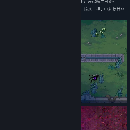
重重密林、炼狱或是时空缝隙，跨越五大章节，勇战魔王首领。
邪恶而魔性的生物们将为你的旅途布下阻拦，请从古神手中解救日益
腐化的世界吧！