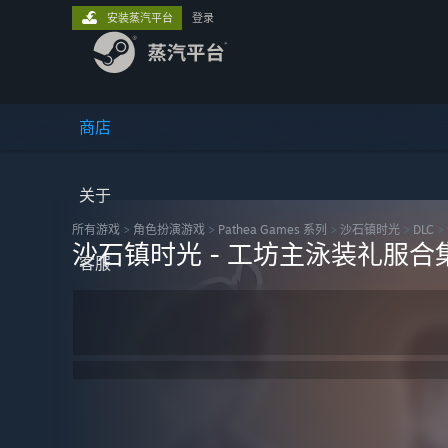
安装蒸汽平台
登录
商店
关于
所有游戏
>
角色扮演‎游戏
>
Pathea Games 系列
>
沙石镇时光
>
DLC
>
沙石镇时光 - 工坊主泳装礼服合
客服