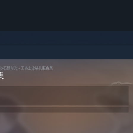
沙石镇时光 - 工坊主泳装礼服合集
集