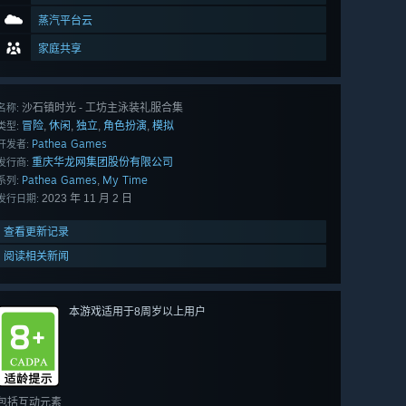
蒸汽平台云
家庭共享
沙石镇时光 - 工坊主泳装礼服合集
名称:
冒险
休闲
独立
角色扮演
模拟
,
,
,
,
类型:
Pathea Games
开发者:
重庆华龙网集团股份有限公司
发行商:
Pathea Games
My Time
,
系列:
2023 年 11 月 2 日
发行日期:
查看更新记录
阅读相关新闻
本游戏适用于8周岁以上用户
包括互动元素