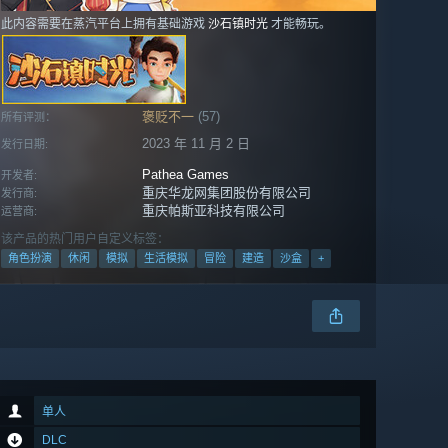
此内容需要在蒸汽平台上拥有基础游戏
沙石镇时光
才能畅玩。
褒贬不一
(57)
所有评测：
2023 年 11 月 2 日
发行日期:
Pathea Games
开发者:
重庆华龙网集团股份有限公司
发行商:
重庆帕斯亚科技有限公司
运营商:
该产品的热门用户自定义标签：
角色扮演
休闲
模拟
生活模拟
冒险
建造
沙盒
+
单人
DLC