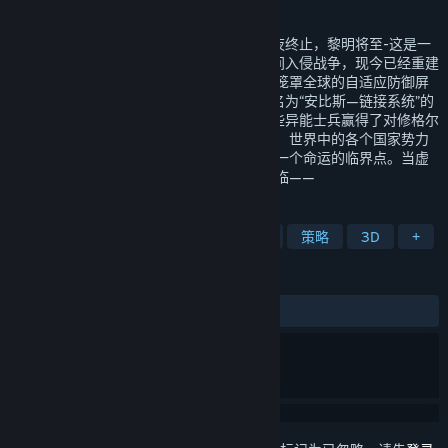
发行日期
2023 年 8 月 10 日
《锚点降临》是一款3D近未来科幻RPG-永夜终止，黎明将至-这是一
个在百年前发生过名为“修格尔战争”的异空间入侵战争，现今已经重建
并复苏过来的世界。在战争中，人类构建了笼罩全球的自适应防御屏
障“空天星链”以隔绝修格尔的入侵，并利用名为“安比斯—链接系统”的
技术打造了名为“战员”的异能士兵，借助这些异能士兵赢得了对修格尔
战争的最后胜利。在战争结束后的一百年内，世界中的各个国家势力
之间陷入内斗，时至今日，世界再次来到了一个命运的临界点。当虚
假的天幕被揭开，星空中真正的恐怖即将降临——
标签
角色扮演
回合制战术
即时战略
策略
3D
+
评测
发布至今：
褒贬不一
(58 篇中的 58%)