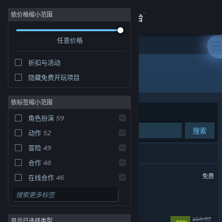
登录
依价格缩小范围
任意价格
商店
折扣与活动
关于
所有产品
隐藏免费开玩项目
客服
依标签缩小范围
排序依据
相关性
角色扮演
59
查看桌面版网站
搜索
动作
52
冒险
49
93 个匹配的搜索结果。
合作
46
七日世界
免费
在线合作
46
多人
45
风暴怕死队
大型多人在线
41
失落城堡2
¥68.00
显示已选择类型
休闲
37