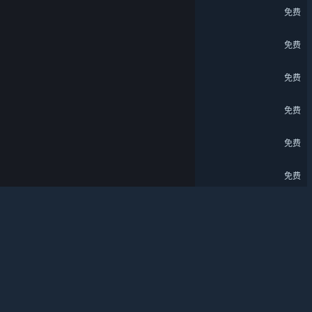
灵魂面甲-极夜暖光主题包
免费
关于蒸汽平台
|
退款政策
|
软件许可服务协议
|
个人信息保护政策
|
个人信息出境告知书
|
灵魂面甲：黄金传说DLC
不良内容举报投诉
|
侵权投诉
|
家长监护
免费
微博
微信
超级巴基球
免费
梦塔防
免费
© 2026 Valve Corporation 版权所有，完美世界已获授权。
环行旅舍
所有商标均属于其在美国或其他国家的拥有者。
免费
© 完美世界征奇(上海)多媒体科技有限公司 版权所有。
增值电信业务经营许可证沪B2-20180406
古魂 -「黄金宝箱」扩展包
免费
数字魅影: 极限竞赛-艾莎 角色扩展包
¥10.00
梦三国2
免费
蜀山：初章
免费
最佳球会Online - 授权国家队典藏
¥6.00