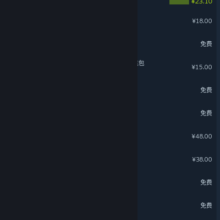
¥23.10
泡姆泡姆 好多衣服升级包
¥18.00
矩阵：零日危机
免费
赦免者 - 阿达利亚 森林 补充包
¥15.00
锚点降临
免费
超逼真的攻城模拟器
免费
元能失控
¥48.00
盒裂变
¥38.00
星辰变
免费
悠星大陆
免费