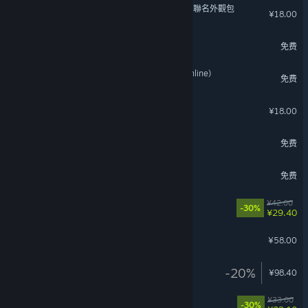
《泡姆泡姆》X《明日方舟》聯名外觀包
¥18.00
古魂
免费
《星战前夜：晨曦》(EVE Online)
免费
沙石镇时光 - 恋爱时光
¥18.00
黑白之地
免费
仙侠世界2
免费
机动战士皮肤包
¥42.00
-30%
¥29.40
孤岛求生
¥58.00
赦免者
-20%
¥98.40
钢铁皮肤包
¥33.00
-30%