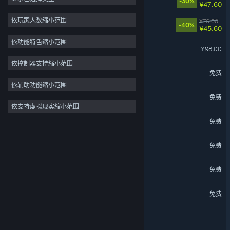
-30%
¥47.60
玩家对战
37
依玩家人数缩小范围
苍翼：混沌效应
¥76.00
-40%
¥45.60
策略
32
依功能特色缩小范围
猛兽派对
单人
31
¥98.00
独立
30
依控制器支持缩小范围
三国杀
免费
3D
28
依辅助功能缩小范围
模拟
27
吉星派对
免费
依支持虚拟现实缩小范围
免费开玩
22
战意
免费
战斗
20
最佳球会Online
免费
生死狙击2
免费
名将杀
免费
菜市场模拟器