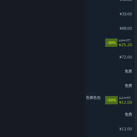
失落城堡
¥33.00
数字魅影: 极限竞赛
¥68.00
钢铁指挥官
¥36.00
-30%
¥25.20
灵魂面甲：浮沙
¥72.00
全民街篮
免费
三国：百将牌
免费
苍翼：混沌效应【X档案】角色换色包
¥24.00
-50%
¥12.00
龙之谷
免费
失落城堡: 遗迹守护者
¥12.00