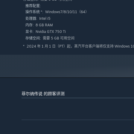
推荐配置:
Windows7/8/10/11（64）
操作系统 *:
Intel i5
处理器:
8 GB RAM
内存:
Nvidia GTX 750 Ti
显卡:
需要 5 GB 可用空间
存储空间:
2024 年 1 月 1 日（PT）起，蒸汽平台客户端将仅支持 Windows 
*
系上这条由冒险者公会研发的
“魔法腰带”
，它将是你最聪明
击败怪物时有几率掉落专属素材，用于解锁对应的魔法卡片
出、提升探索效率，还是获得特殊资源加成，都能由你
自由
菲尔纳传说 的顾客评测