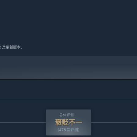
10 及更新版本。
的战斗伙伴！
。将这些卡片插入腰带，即可激活各种强力效果——无论是增强输
搭配
，打造独门战术。
总体评测：
褒贬不一
(478 篇评测)