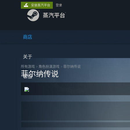
安装蒸汽平台
登录
商店
关于
所有游戏
>
角色扮演‎游戏
>
菲尔纳传说
菲尔纳传说
客服