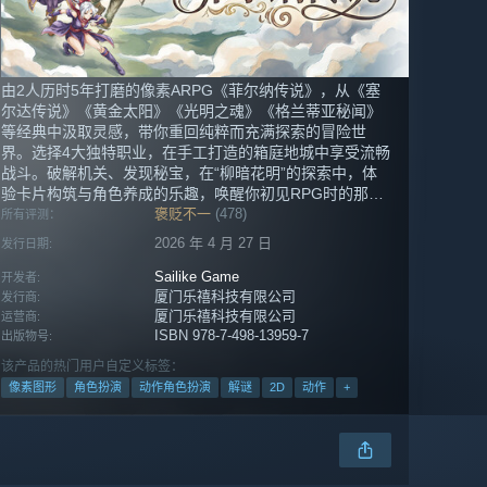
由2人历时5年打磨的像素ARPG《菲尔纳传说》，从《塞
尔达传说》《黄金太阳》《光明之魂》《格兰蒂亚秘闻》
等经典中汲取灵感，带你重回纯粹而充满探索的冒险世
界。选择4大独特职业，在手工打造的箱庭地城中享受流畅
战斗。破解机关、发现秘宝，在“柳暗花明”的探索中，体
验卡片构筑与角色养成的乐趣，唤醒你初见RPG时的那份
感动。
褒贬不一
(478)
所有评测：
2026 年 4 月 27 日
发行日期:
Sailike Game
开发者:
厦门乐禧科技有限公司
发行商:
厦门乐禧科技有限公司
运营商:
ISBN 978-7-498-13959-7
出版物号:
该产品的热门用户自定义标签：
像素图形
角色扮演
动作角色扮演
解谜
2D
动作
+