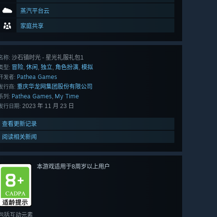
蒸汽平台云
家庭共享
沙石镇时光 - 星光礼服礼包1
名称:
冒险
休闲
独立
角色扮演
模拟
,
,
,
,
类型:
Pathea Games
开发者:
重庆华龙网集团股份有限公司
发行商:
Pathea Games
My Time
,
系列:
2023 年 11 月 23 日
发行日期:
查看更新记录
阅读相关新闻
本游戏适用于8周岁以上用户
包括互动元素