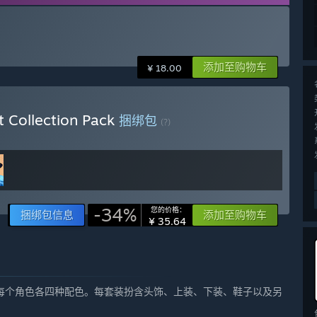
添加至购物车
¥ 18.00
t Collection Pack
捆绑包
(?)
-34%
您的价格：
捆绑包信息
添加至购物车
¥ 35.64
每个角色各四种配色。每套装扮含头饰、上装、下装、鞋子以及另