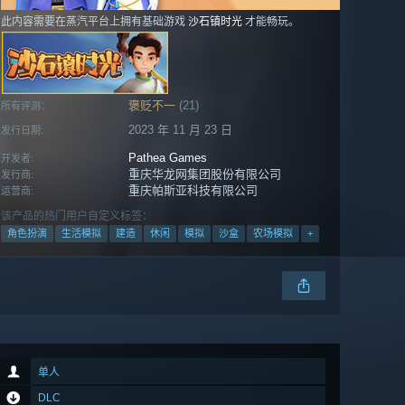
此内容需要在蒸汽平台上拥有基础游戏
沙石镇时光
才能畅玩。
褒贬不一
(21)
所有评测：
2023 年 11 月 23 日
发行日期:
Pathea Games
开发者:
重庆华龙网集团股份有限公司
发行商:
重庆帕斯亚科技有限公司
运营商:
该产品的热门用户自定义标签：
角色扮演
生活模拟
建造
休闲
模拟
沙盒
农场模拟
+
单人
DLC