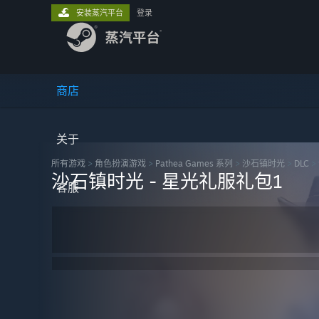
安装蒸汽平台
登录
商店
关于
所有游戏
>
角色扮演‎游戏
>
Pathea Games 系列
>
沙石镇时光
>
DLC
>
沙石镇时光 - 星光礼服礼包1
客服