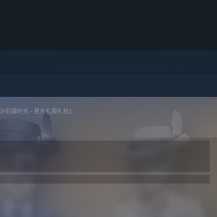
沙石镇时光 - 星光礼服礼包1