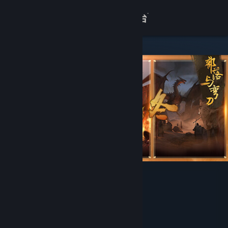
登录
商店
关于
客服
查看桌面版网站
部落与弯刀 - 胧境之冬
开发者
汉家松鼠Han-Squirrel Studio
发行商
心动网络股份有限公司
运营商
深圳市汉家松鼠网络科技有限公司
发行日期
2023 年 12 月 7 日