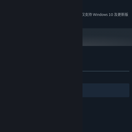
推荐配置:
需要 64 位处理器和操作系统
2024 年 1 月 1 日（PT）起，蒸汽平台客户端将仅支持 Windows 10 及更新版
*
本。
部落与弯刀 - 胧境之冬 的顾客评测
关于用户评测
您的偏好
关于蒸汽平台
|
退款政策
|
软件许可服务协议
|
发布至今：
多半差评
(30 篇中的 23%)
个人信息保护政策
|
个人信息出境告知书
|
不良内容举报投诉
|
侵权投诉
|
家长监护
筛选条件
简体中文
微博
微信
© 2026 Valve Corporation 版权所有，完美世界已获授权。
所有商标均属于其在美国或其他国家的拥有者。