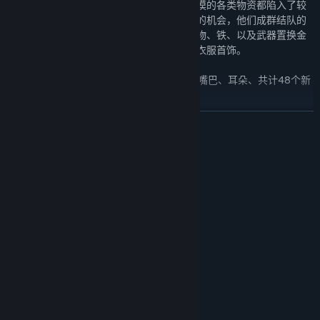
随着各部落之间的战争陷入僵持的境地，大漠的各类物资都陷入了较
为紧缺的状况，异域的商人们似乎嗅到发财的机会，他们成群结队的
将满载商品的马车赶到黄金集市在那里用食物、铁、以及武器置换金
银玉石，同时也带来了极具异域风情的各种衣服首饰。
新捏脸素材；身体、发型、眼睛、鼻子、嘴巴、耳朵、共计48个新
捏脸素材
新主角模型；新增4套男性主角模型、4套女性主角模型；
展开阅读
【攻城略地】
系统需求
随着各地工程学的发展，工匠们又一次建立起一道道城墙，将来犯的
敌人挡在城墙的另一端，现如今，射手们可以躲在城墙之后肆无忌惮
最低配置:
地挽弓射箭了，红石城、三石堡、黑泥城、冰谷也都将拥有独特的城
需要 64 位处理器和操作系统
墙已御来犯之敌！
Windows 8 / Windows 10 64 bit
操作系统 *:
2.50GHz
处理器:
攻城战守方加强；在原本攻城战的基础上，将最后一道防线替换为
4 GB RAM
内存:
一道阻隔敌我双方的城墙，只有击破城门才可以攻占防守方大本
HD4400
显卡:
营。
11
DIRECTX 版本:
城墙系统；战斗开始后，远程射手单位会自动登上城墙进行防守；
需要 4 GB 可用空间
存储空间:
1920x1080 屏幕分辨率
附注事项: