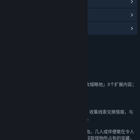
浏览社区中心
查看更新记录
阅读相关新闻
名称:
部落与弯刀 - 胧境之冬
类型:
冒险
,
独立
,
角色扮演
,
策略
发行日期:
2023 年 12 月 7 日
关于此内容
此DLC包含了「胧境秘闻」「异邦旅者」「攻城略地」3个扩展内容；
可分别独立在游戏内加载/移除；
【胧境秘闻】
新玩法扩展：类Boss Rush的首领狩猎玩法，收集线索兑换情报，与
Boss进行直接的对抗，并在胜利后获取奖励。
大漠上有这样一群冒险者，他们每日刀头舐血，几人成伴便敢在令人
恐惧的胧境中狩猎怪物，挑战强敌，只为能获取怪物所占有的宝藏，