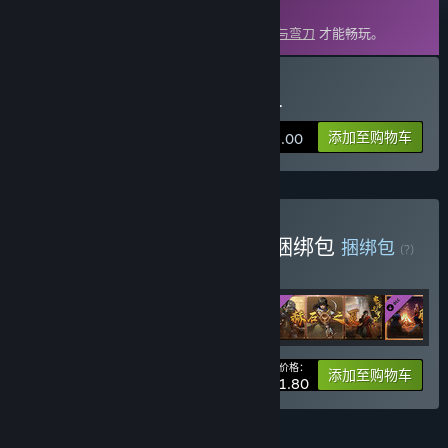
DLC
此内容需要在蒸汽平台上拥有基础游戏
部落与弯刀
才能畅玩。
购买 部落与弯刀 - 胧境之冬
添加至购物车
¥ 18.00
购买 部落与弯刀本体+DLC捆绑包
捆绑包
(?)
购买此捆绑包，所有 4 个项目立省 10%！
您的价格：
-10%
捆绑包信息
添加至购物车
¥ 91.80
功能