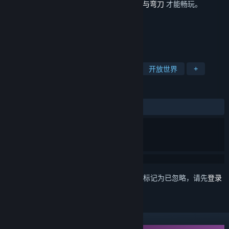
此内容需要在蒸汽平台上拥有基础游戏
部落与弯刀
才能畅玩。
标签
角色扮演
策略
独立
冒险
开放世界
+
评测
发布至今：
多半差评
(30 篇中的 23%)
想要将此项目添加至您的愿望单、关注它或标记为已忽略，请先
登录