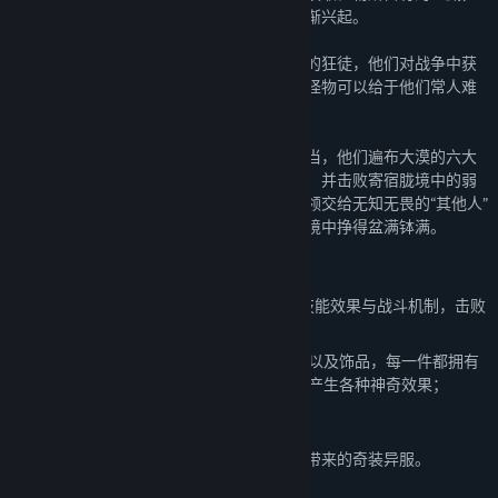
随着贪婪的冒险者越来越多，一个行业也逐渐兴起。
沙蜥冒险家公会，这里聚集了一大群不要命的狂徒，他们对战争中获
得的那点微薄的奖赏嗤之以鼻，只因胧境的怪物可以给于他们常人难
以想象的丰厚收益与体验濒死的刺激。
现如今，一些上了年纪的冒险者弄起了新行当，他们遍布大漠的六大
地域，只为了回收各种位于当地的胧境线索，并击败寄宿胧境中的弱
小生物，掠取其中的利益，把最为难缠的首领交给无知无畏的“其他人”
来处理，不管怎么样，这些老油子总能从胧境中挣得盆满钵满。
24个秘境首领，36件传奇装备；
秘境首领-强大的秘境首领，有着独特的技能效果与战斗机制，击败
后可以获得丰厚的奖励；
传奇装备-25级与30级的全新武器、防具以及饰品，每一件都拥有
与众不同的附加技能，可互相之间搭配，产生各种神奇效果；
【异邦旅者】
捏脸素材扩展：来自大漠之外的旅行者们所带来的奇装异服。