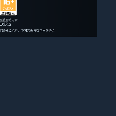
包括互动元素
在线交互
年龄分级机构：中国音像与数字出版协会