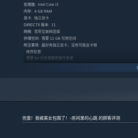
Intel Core i3
处理器:
4 GB RAM
内存:
独立显卡
显卡:
11
DIRECTX 版本:
宽带互联网连接
网络:
产品特色
需要 11 GB 可用空间
存储空间:
最好有独立显卡，没有可能会卡顿
附注事项:
·全程第一视角，沉浸式恋爱体验——《完蛋！我被美女包围
推荐配置:
互动与真人模拟之中。它能让你置身其中，体验真实发生在
需要 64 位处理器和操作系统
恋爱体验。
Windows 10/Windows 11
操作系统:
Intel Core i5或AMD equivalent 或以上
处理器:
·多分支，多结局，多隐藏故事线与彩蛋——产品为您设计
4 GB RAM
内存:
支持挖掘和多次体验。在产品里，做出最符合本心的选择，
独立显卡
显卡:
11
DIRECTX 版本:
·真人演绎，实景拍摄——全程真人出演，众多精彩拍摄花
宽带互联网连接
网络:
女生视角传递撩妹绝学。
需要 11 GB 可用空间
存储空间:
最好有独立显卡，没有可能会卡顿
附注事项:
·玩法多样，草蛇灰线——游戏人生不止于选择，还能从场
完蛋！我被美女包围了！-房间里的心跳 的顾客评测
或许一切都是命中注定，但有时候勇敢一点就会逆天改命，
·三位美女室友，别样合租体验——可爱、反差、深情，敲