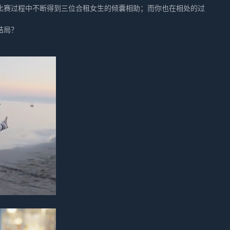
比赛过程中不断得到三位合租女生的倾囊相助；而你也在相处的过
结局？