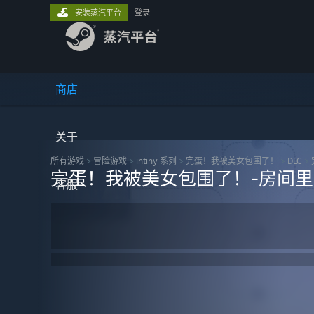
安装蒸汽平台
登录
商店
关于
所有游戏
>
冒险‎游戏
>
intiny 系列
>
完蛋！我被美女包围了！
>
DLC
>
完蛋！我被美女包围了！-房间
客服