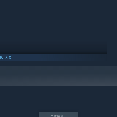
了！-房间里的心跳》全程采用第一人称视角拍摄，完全沉浸在场景
生活中的故事、场景，让你多做尝试，与你心仪的女孩产生沉浸式
展开阅读
了多种故事分支与结局，多条隐藏故事暗线与彩蛋，支持成就系统，
而不是最可能是正确的选择，游戏人生更具多元性。
絮与幕后故事等待挖掘，揭示演员对角色内心世界的心路刻画，通过
景互动中发现后续剧情关键线索，草蛇灰线，与结局走向息息相关。
快来玩出你的故事。
开不同的房门，遇见不同的室友，会有不同的怦然心动。房间里的
总体评测：