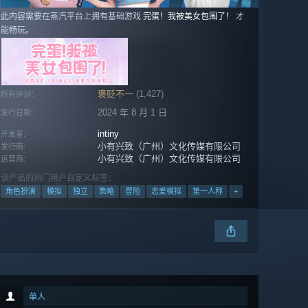
此内容需要在蒸汽平台上拥有基础游戏
完蛋！我被美女包围了！
才
能畅玩。
褒贬不一
(1,427)
所有评测：
2024 年 8 月 1 日
发行日期:
intiny
开发者:
小有兴致（广州）文化传媒有限公司
发行商:
小有兴致（广州）文化传媒有限公司
运营商:
该产品的热门用户自定义标签：
角色扮演
模拟
独立
策略
冒险
恋爱模拟
第一人称
+
单人