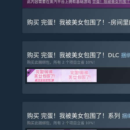
此内容需要在蒸汽平台上拥有基础游戏
完蛋！我被美女包围了
购买 完蛋！我被美女包围了！-房间里
购买 完蛋！我被美女包围了！DLC
捆
购买此捆绑包，所有 2 个项目立省 10%！
购买 完蛋！我被美女包围了！系列
捆
购买此捆绑包，所有 2 个项目立省 10%！