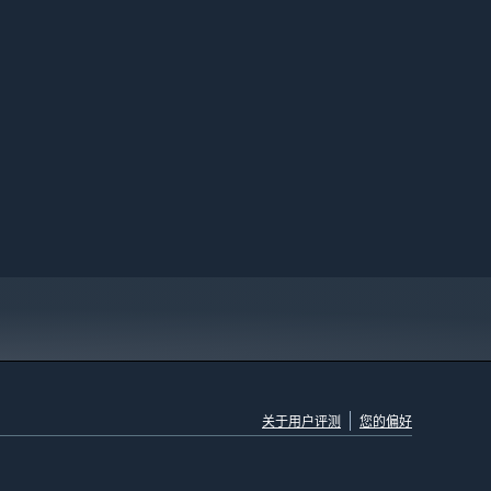
关于用户评测
您的偏好