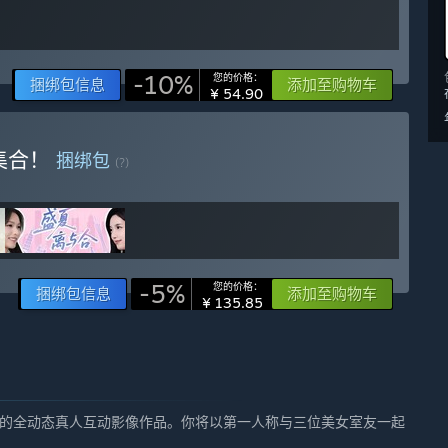
-10%
您的价格：
捆绑包信息
添加至购物车
¥ 54.90
集合！
捆绑包
(?)
-5%
您的价格：
捆绑包信息
添加至购物车
¥ 135.85
爱的全动态真人互动影像作品。你将以第一人称与三位美女室友一起