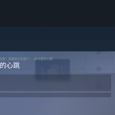
完蛋！我被美女包围了！-房间里的心跳
里的心跳