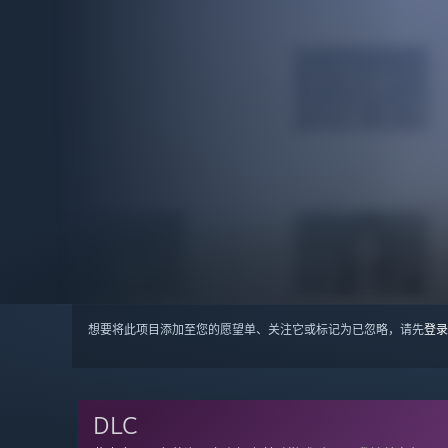
想要将此项目添加至您的愿望单、关注它或标记为已忽略，请先
登录
DLC