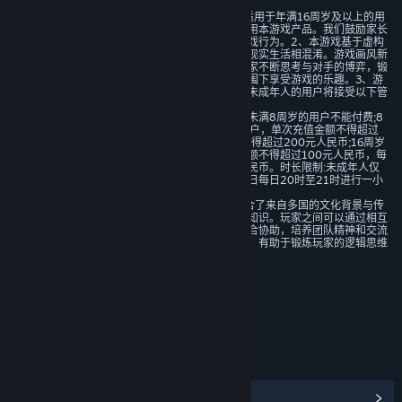
1、星之翼是一款动作竞技游戏，适用于年满16周岁及以上的用
户，建议未成年人在家长监护下使用本游戏产品。我们鼓励家长
根据未成年人的实际情况管理其游戏行为。2、本游戏基于虚构
架空的幻想世界进行创作，不会与现实生活相混淆。游戏画风新
颖，以动作竞技玩法为主，鼓励玩家不断思考与对手的博弈，锻
炼自身反应能力，在积极的竞技氛围下享受游戏的乐趣。3、游
戏中有用户实名认证系统，认证为未成年人的用户将接受以下管
理:
游戏中部分玩法和道具需要付费。未满8周岁的用户不能付费;8
周岁以上未满16周岁的未成年人用户，单次充值金额不得超过
50元人民币，每月充值金额累计不得超过200元人民币;16周岁
以上的未成年人用户，单次充值金额不得超过100元人民币，每
月充值金额累计不得超过400元人民币。时长限制:未成年人仅
可在周五、周六、周日和法定节假日每日20时至21时进行一小
时游戏登录，其余时间均无法登录。
4、本游戏中人物，场景等设计融合了来自多国的文化背景与传
说故事，有助于了解多元化的文化知识。玩家之间可以通过相互
合作来获得胜利，鼓励玩家相互配合协助，培养团队精神和交流
能力。游戏玩法具有一定的策略性，有助于锻炼玩家的逻辑思维
能力。
包括互动元素
在线交互
年龄分级机构：中国音像与数字出版协会
链接与信息
查看蒸汽平台成就
(18)