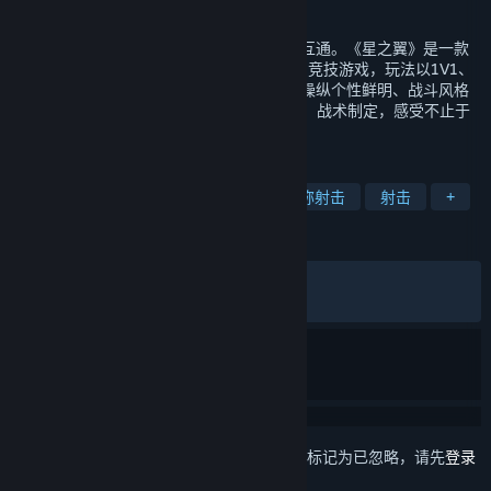
发行日期
2024 年 4 月 24 日
《星之翼》Steam版本账号与其他服务器不互通。《星之翼》是一款
融合了机甲美少女与经典GVG格斗玩法的3D竞技游戏，玩法以1V1、
2V2对战为核心。在《星之翼》中，玩家可操纵个性鲜明、战斗风格
迥异的机甲少女，通过格斗射击、敏捷操作、战术制定，感受不止于
地面的三维战斗体验。
标签
机甲
动作
女性主角
第三人称射击
射击
+
评测
发布至今：
褒贬不一
(3,753 篇中的 64%)
最近：
褒贬不一
(97 篇中的 56%)
想要将此项目添加至您的愿望单、关注它或标记为已忽略，请先
登录