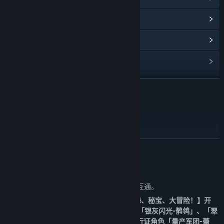
查看点数商店物品
(8)
浏览社区中心
查看更新记录
阅读相关新闻
展开阅读
名称:
星之翼
夏日潜航-3.1版本情报汇总
类型:
动作
,
冒险
,
大型多人在线
,
角色扮演
,
免费开玩
发行日期:
2024 年 4 月 24 日
展开阅读
关于此游戏
《星之翼》Steam版本账号与其他服务器不互通。
《星之翼》3.1新版本登场！夏日活动【深海、秘宝、大冒险！】开
启，兰斯洛特、基露珀全新泳装皮肤上线！「银灰闪光-鹡鸰」、「翠
星-蕾米尔」、「毒蝰-西蒙娜」及新赛季通行证角色「量产军团-蕾