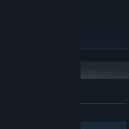
Nvidia GeForce GTX 750
显卡:
10
DIRECTX 版本:
宽带互联网连接
网络:
需要 4 GB 可用空间
存储空间:
推荐配置:
需要 64 位处理器和操作系统
Windows 7/8/10 64位
操作系统 *:
Intel i5+
处理器:
展开阅读
8 GB RAM
内存:
Nvidia GeForce GTX 950
显卡:
10
DIRECTX 版本:
宽带互联网连接
网络:
需要 8 GB 可用空间
存储空间:
2024 年 1 月 1 日（PT）起，蒸汽平台客户端将仅支持 Windows 10 及更新版
*
本。
星之翼 的顾客评测
查看语言细分表
关于用户评测
您的偏好
发布至今：
褒贬不一
(3,753 篇中的 64%)
关于蒸汽平台
|
退款政策
|
软件许可服务协议
|
最近：
褒贬不一
(97 篇中的 56%)
个人信息保护政策
|
个人信息出境告知书
|
不良内容举报投诉
|
侵权投诉
|
家长监护
筛选条件
简体中文