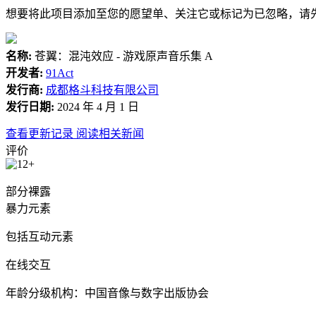
想要将此项目添加至您的愿望单、关注它或标记为已忽略，请
名称:
苍翼：混沌效应 - 游戏原声音乐集 A
开发者:
91Act
发行商:
成都格斗科技有限公司
发行日期:
2024 年 4 月 1 日
查看更新记录
阅读相关新闻
评价
部分裸露
暴力元素
包括互动元素
在线交互
年龄分级机构：中国音像与数字出版协会