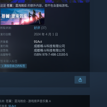
这是
苍翼：混沌效应
的额外内容，但不包含基础游戏。
好评
(37)
所有评测：
2024 年 4 月 1 日
发行日期:
91Act
开发者:
成都格斗科技有限公司
发行商:
成都格斗科技有限公司
运营商:
ISBN 978-7-498-13193-5
出版物号:
暂未输入标签
+ 添加您自己的标签
苍翼：混沌效应 - 游戏原声音乐集 A
名称:
91Act
开发者: