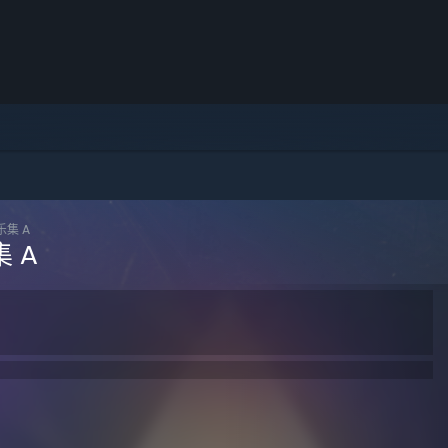
集 A
 A