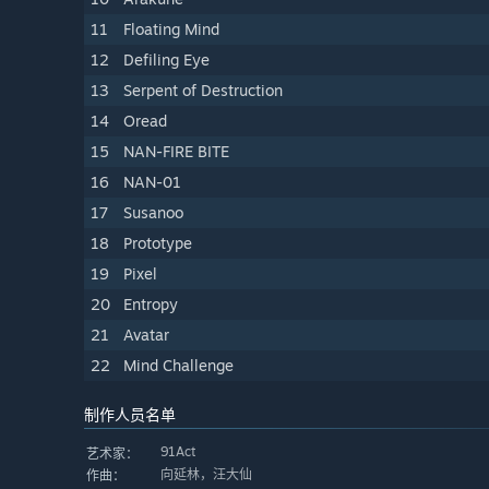
11
Floating Mind
12
Defiling Eye
13
Serpent of Destruction
14
Oread
15
NAN-FIRE BITE
16
NAN-01
17
Susanoo
18
Prototype
19
Pixel
20
Entropy
21
Avatar
22
Mind Challenge
制作人员名单
91Act
艺术家：
向延林，汪大仙
作曲：