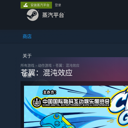
安装蒸汽平台
登录
商店
关于
所有游戏
>
动作‎游戏
>
苍翼：混沌效应
苍翼：混沌效应
客服