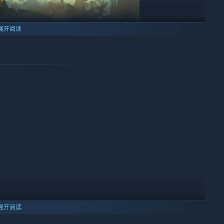
展开阅读
或许是至今为止动作性最强的肉鸽游戏！
展开阅读