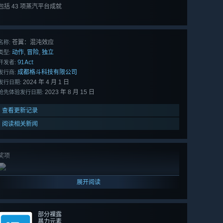
包括 43 项蒸汽平台成就
查看
所有 43 项
苍翼：混沌效应
名称:
动作
冒险
独立
,
,
类型:
91Act
开发者:
成都格斗科技有限公司
发行商:
2024 年 4 月 1 日
发行日期:
2023 年 8 月 15 日
抢先体验发行日期:
查看更新记录
阅读相关新闻
奖项
展开阅读
部分裸露
暴力元素