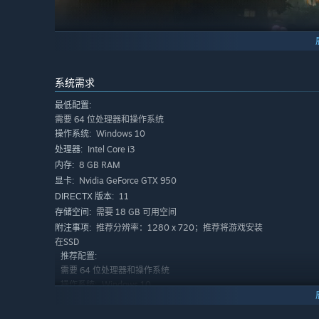
系统需求
最低配置:
畅爽丝滑的操作、无限可能的连招、拳拳到肉的打击感，这
需要 64 位处理器和操作系统
Windows 10
操作系统:
超多角色 豪华制作
Intel Core i3
处理器:
8 GB RAM
内存:
Nvidia GeForce GTX 950
显卡:
11
DIRECTX 版本:
需要 18 GB 可用空间
存储空间:
推荐分辨率：1280 x 720；推荐将游戏安装
附注事项:
在SSD
推荐配置:
需要 64 位处理器和操作系统
Windows 10
操作系统:
Intel Core i5+
处理器:
8 GB RAM
内存: