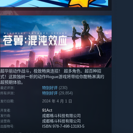
超华丽动作战斗，极致畅爽连招！ 超多角色、超百种招
式！这款独树一帜的动作Rogue游戏将带给你酣畅淋漓的
超预期体验。
特别好评
(230)
最近评测：
特别好评
(29,854)
所有评测：
2024 年 4 月 1 日
发行日期:
91Act
开发者:
成都格斗科技有限公司
发行商:
成都格斗科技有限公司
运营商:
ISBN 978-7-498-13193-5
出版物号: