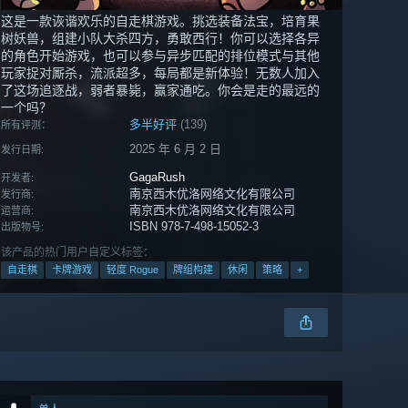
这是一款诙谐欢乐的自走棋游戏。挑选装备法宝，培育果
树妖兽，组建小队大杀四方，勇敢西行！你可以选择各异
的角色开始游戏，也可以参与异步匹配的排位模式与其他
玩家捉对厮杀，流派超多，每局都是新体验！无数人加入
了这场追逐战，弱者暴毙，赢家通吃。你会是走的最远的
一个吗？
多半好评
(139)
所有评测：
2025 年 6 月 2 日
发行日期:
GagaRush
开发者:
南京西木优洛网络文化有限公司
发行商:
南京西木优洛网络文化有限公司
运营商:
ISBN 978-7-498-15052-3
出版物号:
该产品的热门用户自定义标签：
自走棋
卡牌游戏
轻度 Rogue
牌组构建
休闲
策略
+