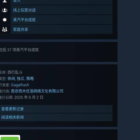
单人
线上玩家对战
蒸汽平台成就
家庭共享
包括 37 项蒸汽平台成就
查看
所有 37 项
西行乱斗
名称:
休闲
独立
策略
,
,
类型:
GagaRush
开发者:
南京西木优洛网络文化有限公司
发行商:
2025 年 6 月 2 日
发行日期:
查看更新记录
阅读相关新闻