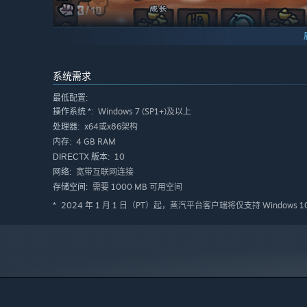
系统需求
最低配置:
Windows 7 (SP1+)及以上
操作系统 *:
x64或x86架构
处理器:
4 GB RAM
内存:
10
DIRECTX 版本:
宽带互联网连接
网络:
游戏以经典卡牌自走棋为原型，融合了背包管理要素。6大阵营
需要 1000 MB 可用空间
存储空间:
个道具格，每次摆放都是场微型战略部署，需要疯狂开动大
2024 年 1 月 1 日（PT）起，蒸汽平台客户端将仅支持 Windows 
*