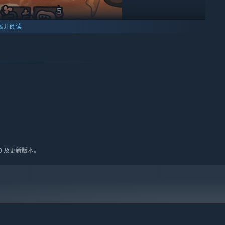
展开阅读
、40+角色、200+道具开启排列组合狂欢！ 3个角色栏位、12
脑才能探索出技能组合最优解。构筑爱好者狂喜！
10 及更新版本。