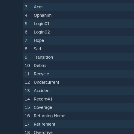
3
Acer
4
Ophanim
5
Login01
6
Login02
7
Hope
8
Sad
9
Transition
10
Debris
11
Recycle
12
Undercurrent
13
Accident
14
Record#1
15
Coverage
16
Returning Home
17
Retirement
18
Overdrive