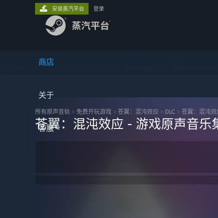
安装蒸汽平台
登录
商店
关于
所有原声音轨
>
免费开玩‎游戏
>
苍翼：混沌效应
>
DLC
>
苍翼：混沌效应
苍翼：混沌效应 - 游戏原声音乐集
客服