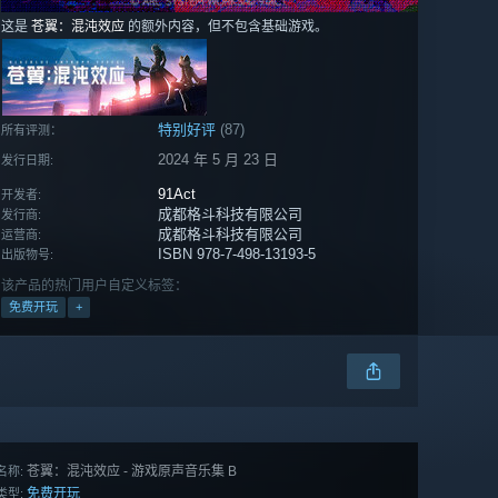
这是
苍翼：混沌效应
的额外内容，但不包含基础游戏。
特别好评
(87)
所有评测：
2024 年 5 月 23 日
发行日期:
91Act
开发者:
成都格斗科技有限公司
发行商:
成都格斗科技有限公司
运营商:
ISBN 978-7-498-13193-5
出版物号:
该产品的热门用户自定义标签：
免费开玩
+
苍翼：混沌效应 - 游戏原声音乐集 B
名称:
免费开玩
类型: