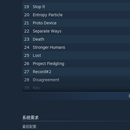
19
Stop lt
20
Entropy Particle
21
Proto Device
22
Separate Ways
23
Death
24
Stronger Humans
25
Lost
26
Project Fledgling
27
Record#2
28
Disagreement
29
Key
30
Another ldentity
31
First Conversation
32
The Only Solution
系统需求
最低配置: