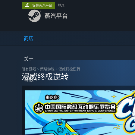
安装蒸汽平台
登录
商店
关于
所有游戏
>
策略‎游戏
>
漫威终极逆转
漫威终极逆转
客服