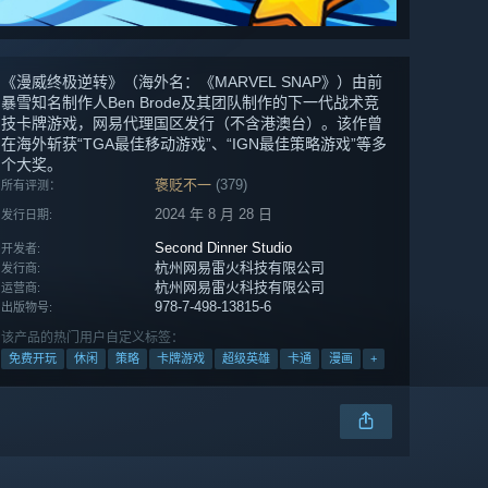
《漫威终极逆转》（海外名：《MARVEL SNAP》）由前
暴雪知名制作人Ben Brode及其团队制作的下一代战术竞
技卡牌游戏，网易代理国区发行（不含港澳台）。该作曾
在海外斩获“TGA最佳移动游戏”、“IGN最佳策略游戏”等多
个大奖。
褒贬不一
(379)
所有评测：
2024 年 8 月 28 日
发行日期:
Second Dinner Studio
开发者:
杭州网易雷火科技有限公司
发行商:
杭州网易雷火科技有限公司
运营商:
978-7-498-13815-6
出版物号:
该产品的热门用户自定义标签：
免费开玩
休闲
策略
卡牌游戏
超级英雄
卡通
漫画
+