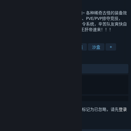
发行日期
2025 年 4 月 2 日
传统MMO网游中的奇葩，开放世界中的怪咖~ 各种稀奇古怪的装备效
果，超过一亿种Build搭配，大秘境冲层竞速、PVE/PVP掠夺竞技，
GVG大型城市争夺。 一人努力四人享受的战令系统，辛苦队友爽快自
己。任何玩法都有排行，可以卷个痛快，卷王肝帝速来！！！
标签
玩家对战
开放世界
大型多人在线
沙盒
+
评测
发布至今：
褒贬不一
(104 篇中的 41%)
想要将此项目添加至您的愿望单、关注它或标记为已忽略，请先
登录