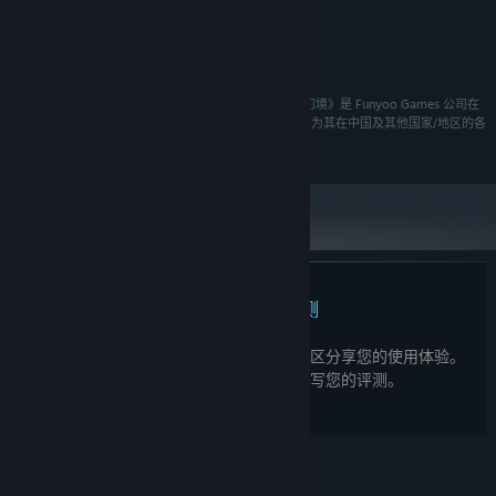
最低配置:
需要 800 MB 可用空间
存储空间:
额外 800 MB 可用空间
存储空间（高品质音频）:
© 2023 Funyoo Games 公司保留所有权利。《山门与幻境》是 Funyoo Games 公司在
中国及/或其他国家/地区的商标或注册商标。所有商标均为其在中国及其他国家/地区的各
自所有者所拥有。
此产品无任何评测
关于蒸汽平台
|
退款政策
|
软件许可服务协议
|
个人信息保护政策
|
个人信息出境告知书
|
您可以为此产品撰写您自己的评测，与社区分享您的使用体验。
不良内容举报投诉
|
侵权投诉
|
家长监护
在本页面购买按钮上方的区域撰写您的评测。
微博
微信