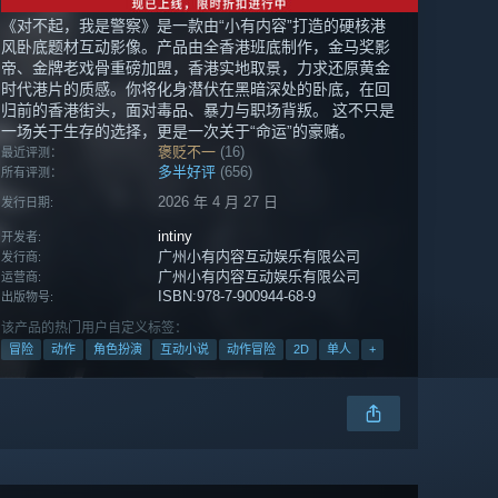
《对不起，我是警察》是一款由“小有内容”打造的硬核港
风卧底题材互动影像。产品由全香港班底制作，金马奖影
帝、金牌老戏骨重磅加盟，香港实地取景，力求还原黄金
时代港片的质感。你将化身潜伏在黑暗深处的卧底，在回
归前的香港街头，面对毒品、暴力与职场背叛。 这不只是
一场关于生存的选择，更是一次关于“命运”的豪赌。
褒贬不一
(16)
最近评测：
多半好评
(656)
所有评测：
2026 年 4 月 27 日
发行日期:
intiny
开发者:
广州小有内容互动娱乐有限公司
发行商:
广州小有内容互动娱乐有限公司
运营商:
ISBN:978-7-900944-68-9
出版物号:
该产品的热门用户自定义标签：
冒险
动作
角色扮演
互动小说
动作冒险
2D
单人
+