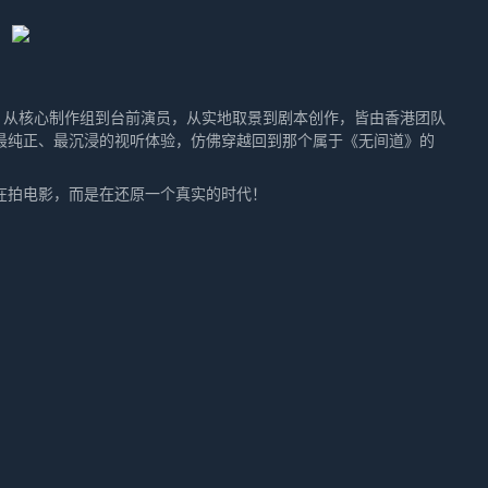
】
。从核心制作组到台前演员，从实地取景到剧本创作，皆由香港团队
最纯正、最沉浸的视听体验，仿佛穿越回到那个属于《无间道》的
在拍电影，而是在还原一个真实的时代！