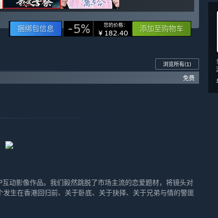
-5%
您的价格：
捆绑包信息
添加至购物车
¥ 182.40
浏览所有
(1)
免费
P互动影像作品。我们毅然跳脱了市场主流的恋爱题材，将镜头对
个发生在香港回归前、关于卧底、关于抉择、关于兄弟与情的警匪