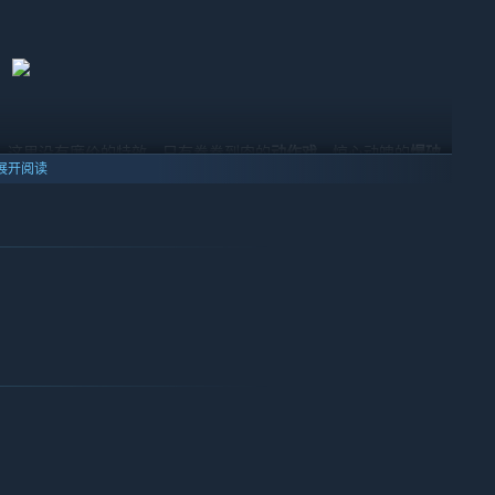
。这里没有廉价的特效，只有拳拳到肉的
动作戏
、惊心动魄的
爆破
展开阅读
一帧都只为剧情服务，旨在为您带来超越以往的沉浸感与冲击力。