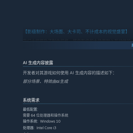
【影级制作：大场面、大卡司、不计成本的视觉盛宴】
我们大幅提升了制作规格，将电影级的大场面融入互动体验
场面
、硝烟弥漫的
街头枪战
以及肾上腺素飙升的
追逐戏，
每
AI 生成内容披露
开发者对其游戏如何使用 AI 生成内容的描述如下：
部分场景、特效由ai生成
系统需求
最低配置:
需要 64 位处理器和操作系统
Windows 10
操作系统:
Intel Core i3
处理器: