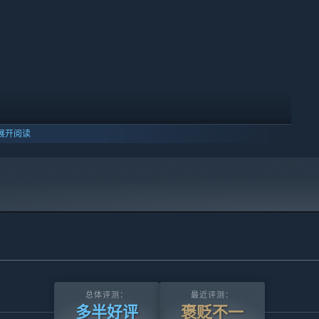
邪交锋的生死棋局。
展开阅读
总体评测：
最近评测：
多半好评
褒贬不一