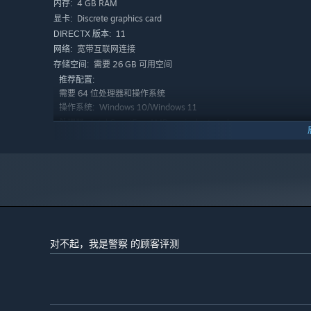
4 GB RAM
内存:
Discrete graphics card
显卡:
更有
影帝级演员
重磅加盟，用殿堂级演技，为您演绎这场正
11
DIRECTX 版本:
宽带互联网连接
网络:
需要 26 GB 可用空间
存储空间:
推荐配置:
需要 64 位处理器和操作系统
Windows 10/Windows 11
操作系统:
Intel Core i5 or AMD equivalent or above
处理器:
8 GB RAM
内存:
Discrete graphics card
显卡:
11
DIRECTX 版本:
宽带互联网连接
网络:
需要 26 GB 可用空间
存储空间:
对不起，我是警察 的顾客评测
【极致真实：敢拍敢演，尺度不设限】