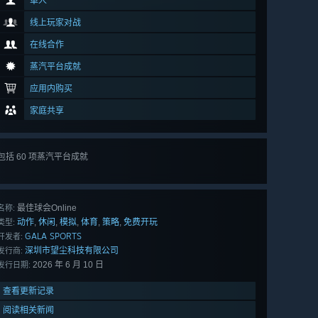
单人
线上玩家对战
在线合作
蒸汽平台成就
应用内购买
家庭共享
包括 60 项蒸汽平台成就
查看
所有 60 项
最佳球会Online
名称:
动作
休闲
模拟
体育
策略
免费开玩
,
,
,
,
,
类型:
GALA SPORTS
开发者:
深圳市望尘科技有限公司
发行商:
2026 年 6 月 10 日
发行日期:
查看更新记录
阅读相关新闻