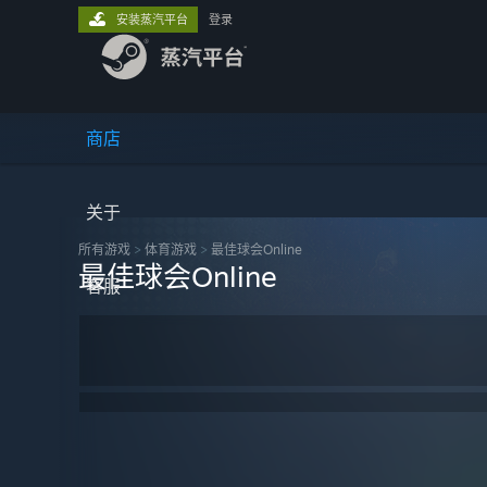
安装蒸汽平台
登录
商店
关于
所有游戏
>
体育‎游戏
>
最佳球会Online
最佳球会Online
客服