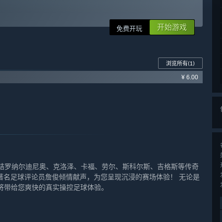
开始游戏
免费开玩
浏览所有
(1)
¥ 6.00
，集结罗纳尔迪尼奥、克洛泽、卡福、劳尔、斯科尔斯、吉格斯等传奇
著名足球评论员詹俊倾情献声，为您呈现沉浸的赛场体验！ 无论是
都将带给您爽快的真实操控足球体验。