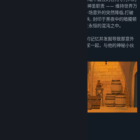
魔法师们,肩负着从远古洪荒时代便被授予的神圣职责 —— 维持世界万
物间光明与黑暗的能量平衡。 然而有一天,一场意外的突然降临,打破
了这长久的宁静。随着夜空中月亮的突然消失, 封印于黑夜中的暗魇顿
时充斥了整个世界, 眼看一切都即将被笼罩在永恒的混沌之中。
从塔底的昏迷中醒来后，为了找回自己丢失的记忆并发掘导致那意外
背后的真相，游戏的主角小男孩将由此和玩家一起，与他的神秘小伙
伴一道， 展开一段充满未知的冒险之旅。
角色动画都是一帧一帧手绘的逐帧动画