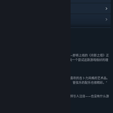
查看更新记录
阅读相关新闻
展开阅读
名称:
月影之塔
类型:
冒险
,
休闲
,
独立
发行日期:
2021 年 2 月 6 日
评测
“光影对照的风格是我的最爱，并且非常幸运的是——即将上线的《月影之塔》正
是一款如此注重光线和阴影的冒险游戏，真是给了我一个尝试这款游戏极好的理
由。”
Rock, Paper, Shotgun
“《月影之塔》给人的感觉非常梦幻，（就像是）我喜欢的吉卜力风格的艺术品。
这也是一款精彩的游戏， 里面的谜题既有趣又巧妙，管弦乐的配乐也很精彩。”
A Most Agreeable Pastime
“很少有游戏能像这样匠心独运的点击解密游戏能一样引人注目——也没有什么游
戏可以这样带来智力上的挑战和艺术上的享受。”
Cliqist