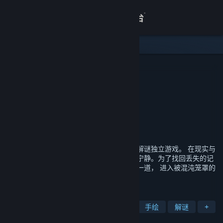
登录
商店
关于
月影之塔
Lantern Studio
开发者
客服
发行商
深圳中青宝互动网络股份有限公司
运营商
北京可梦科技有限公司
ISBN 978-7-498-06911-5
出版物号
查看桌面版网站
发行日期
2021 年 2 月 6 日
这是一款以手绘美术动画风格为特色的点击解谜独立游戏。 在现实与
魔法的边缘，一场意外的发生打破了世界的宁静。为了找回丢失的记
忆，游戏的主角小男孩将与他的神秘小伙伴一道， 进入被混沌笼罩的
古老高塔，开启一段寻找真相的冒险旅程。
标签
冒险
休闲
独立
指向点击
手绘
解谜
+