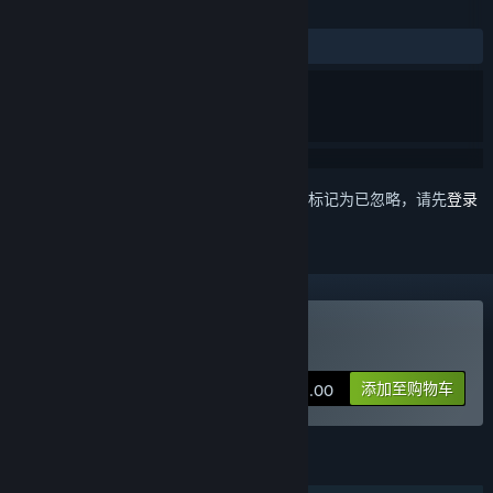
评测
发布至今：
特别好评
(1,339 篇中的 88%)
想要将此项目添加至您的愿望单、关注它或标记为已忽略，请先
登录
购买 月影之塔
添加至购物车
¥ 48.00
功能