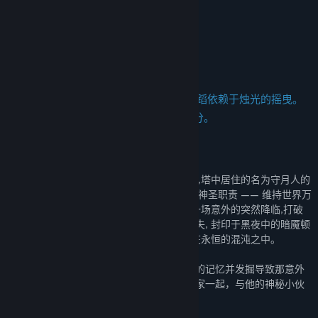
关注我们
关于此游戏
《月影之塔：守月人之歌》——影子的舞蹈依赖于烛光的摇曳。
黑暗从未与我分离, 它本就是光明的一部分。
在现实与魔法的边缘,矗立着一座古老的高塔,塔中居住的名为守月人的
魔法师们,肩负着从远古洪荒时代便被授予的神圣职责 —— 维持世界万
物间光明与黑暗的能量平衡。 然而有一天,一场意外的突然降临,打破
了这长久的宁静。随着夜空中月亮的突然消失, 封印于黑夜中的暗魇顿
时充斥了整个世界, 眼看一切都即将被笼罩在永恒的混沌之中。
从塔底的昏迷中醒来后，为了找回自己丢失的记忆并发掘导致那意外
背后的真相，游戏的主角小男孩将由此和玩家一起，与他的神秘小伙
伴一道， 展开一段充满未知的冒险之旅。