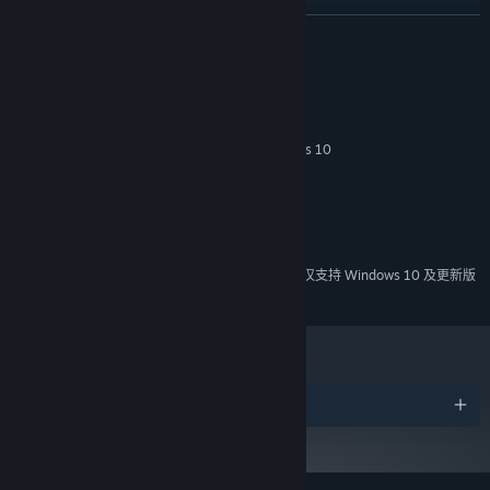
跳出思维定势的谜题
展开阅读
独特新颖的谜题，挑战玩家的推理、观察力、甚至乐感。在全手绘
的游戏世界中，激发你无穷无尽的想象力！
系统需求
不用文字，我们用画面讲故事
最低配置:
细腻的动画和风格化的符号，代替了游戏里所有的文本与对话。无
Windows 7, Windows 8, 8.1, Windows 10
操作系统 *:
论你来自地球还是火星，都能享受到这个游戏所带来的乐趣！
Intel core i5 2557M
处理器:
4 GB RAM
内存:
GeForce GT440 or HD5570
显卡:
交互式的原创音乐
需要 1 GB 可用空间
存储空间:
在优美原创游戏音乐的萦绕下，一共感受故事情感的发展与起伏，
为玩家带去浸入式的游戏体验！
2024 年 1 月 1 日（PT）起，蒸汽平台客户端将仅支持 Windows 10 及更新版
*
本。
奖项