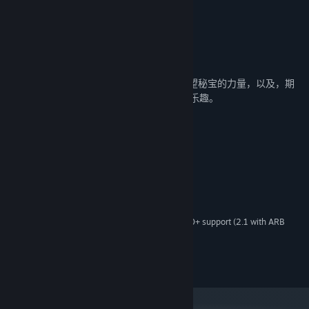
关于此内容
DLC秘宝对决——新职业-贾巴沃克
野心勃勃的龙丝毫不掩盖她的目的——她渴望秘宝的力量，以及，期
待深海上的争斗能够让她体会到一些别样的乐趣。
系统需求
最低配置:
Windows7,Windows10
操作系统:
2.0 Ghz
处理器:
4 GB RAM
内存:
1Gb Video Memory, capable of OpenGL 3.0+ support (2.1 with ARB
显卡:
extensions acceptable)
宽带互联网连接
网络:
需要 4 GB 可用空间
存储空间: