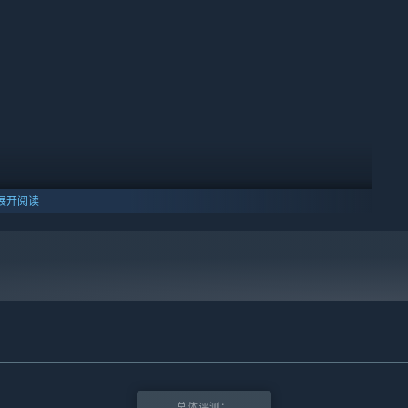
对应的成长属性不同。可以任意选择点亮哪一种。每点亮一个节
点后自动开启隐藏属性，可使得培养方向的特点更鲜明。
新的谜题与机关，需要配合各主角特有的地图技能完成。由于此次
隐藏的人物和事件，还有可能遇到各种隐藏“拾取物品”。
游戏中存在许多构思巧妙的机关，玩家需要善用六位角色的场景技能
以飞跃一些障碍或到达一些常规无法到达的地方 。
展开阅读
10 及更新版本。
总体评测：