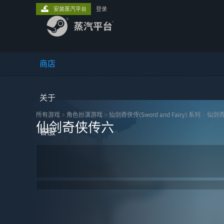
安装蒸汽平台
登录
商店
关于
所有游戏
>
角色扮演‎游戏
>
仙剑奇侠传(Sword and Fairy) 系列
>
仙剑
仙剑奇侠传六
客服