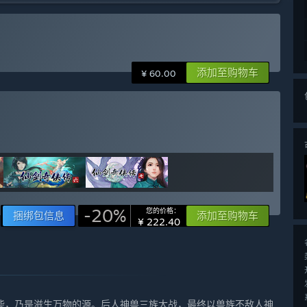
添加至购物车
¥ 60.00
-20%
您的价格：
捆绑包信息
添加至购物车
¥ 222.40
，乃是滋生万物的源。后人神兽三族大战，最终以兽族不敌人神