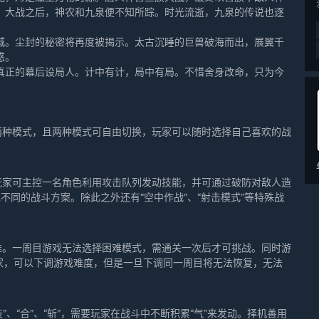
。大战之后，神农和九泉便不知所踪。时光流逝，九泉的传说也逐
。尘封的秘密将再度被揭示。太古沉睡的巨兽破海而出，展翼千
惑。
正的幕后设局人。计中有计，局中有局。不惜舍身改命，只为今
两种模式，且两种模式可自由切换，玩家可以随时选择自己喜欢的战
玩家可主控一名角色利用攻击队列发动技能，并可通过破防对敌人造
现不同的战斗方案。除此之外还有“空中作战”、“射击模式”等特殊战
难。一周目游戏无法选择困难模式，需通关一次后才可挑战。同时游
玩家，可以下调游戏难度，但是一旦下调同一周目将无法恢复，无法
”、“合”、“斩”，需要玩家在战斗中不断积累“气”来发动。择机善用