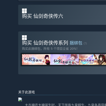
购买 仙剑奇侠传六
购买 仙剑奇侠传系列
捆绑包
(?)
购买此捆绑包，所有 5 个项目立省 20%！
关于此游戏
太古神农大神诞生时，天下伴有九泉相生。九泉各具异能