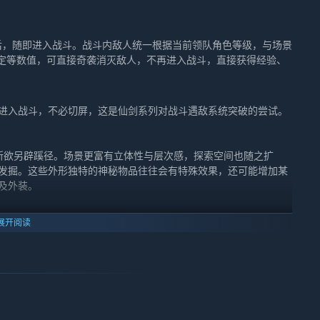
后，随即进入战斗。战斗内敌人统一根据当前领队角色等级，与场景
定等数值，可直接奇袭消灭敌人，不再进入战斗，直接获得经验、
接进入战斗，不必切屏，这是仙剑系列对战斗遇敌系统突破的尝试。
所欲另辟蹊径。场景更富有立体性与层次感，探索空间也随之扩
发掘。这些外形独特的神秘物品往往会有特殊效果，还可能增加某
及外装。
自己的喜好，打造不同的武器外观。当玩家拥有不同外观的武器
展开阅读
把武器的外观幻化到另一把武器上，而双方武器属性不变。通过武器
招式施展时的视觉感官效果更佳，也为玩家在外观搭配上提供了更
任务获得，与相应势力NPC所出售的道具有关，声望高的情况下可以