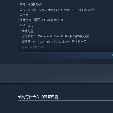
4 GB RAM
内存:
512MB显存，NVIDIA GeForce 9800或AMD同性
显卡:
[灵脉系统]
：游戏中每个角色都有三条魂魄，三条魂魄
能产品
点，所激活的属性和消耗的魄值不同，激活足够多的节
需要 20 GB 可用空间
存储空间:
any
声卡:
[事件游戏]
：本作有各种小游戏、任务事件遍布，如全
推荐配置:
游戏内探索较历代更加自由，玩家会在游戏中发现更多
Win7/Win 8/win10 (64位简体中文版)
操作系统 *:
Intel Core i5 2.8GHz或AMD同性能产品
处理器:
[场景技能]
：六位主角都各自拥有独特的“场景技能”。
4 GB RAM
内存:
才能顺利通过。如越今朝的“凌空飞剑”，此场景技能可
1GB显存，NVIDIA GeForce GTX560或AMD
显卡:
Radeon HD6870及以上
需要 20 GB 可用空间
存储空间:
any
声卡:
2024 年 1 月 1 日（PT）起，蒸汽平台客户端将仅支持 Windows 
*
仙剑奇侠传六 的顾客评测