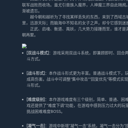
联军战败而收场。蚩尤引兽族入魔界，人神魔三界自此隔阂
渐被遗忘。
越今朝和越祈为了寻找某样丢失的东西，来到了西域古城
里，迅游天际；而脑海中不知名的女子之声，却令它感到迷
正武、启魂、衡道、禺妖，几大势力接踵而至，谁才是真
朝再聚。
[双战斗模式]
：游戏采用双战斗系统，即兼顾即时、回合
斗方式。
[战斗形式]
：本作战斗形式更为丰富。普通战斗模式下，
成高伤害。战斗中可调整“集中攻击”“回复优先”等模式实
斗形式。
[难度级别]
：本作游戏难度有三个级别，简单、普通、困
戏还提供了“难度下调”功能，在游戏中感到压力过大的
挑战困难难度BOSS。
[凝气一击]
：游戏中新增“凝气一击”系统。凝气一击分为“技