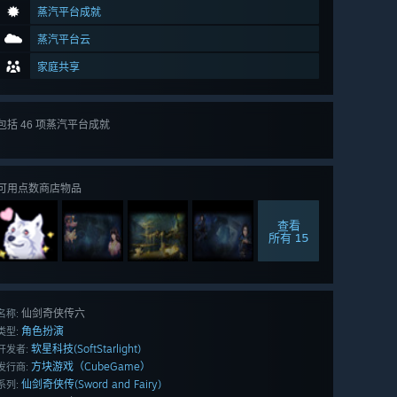
蒸汽平台成就
蒸汽平台云
家庭共享
包括 46 项蒸汽平台成就
查看
所有 46 项
可用点数商店物品
查看
所有 15
仙剑奇侠传六
名称:
角色扮演
类型:
软星科技(SoftStarlight)
开发者:
方块游戏（CubeGame）
发行商:
仙剑奇侠传(Sword and Fairy)
系列: