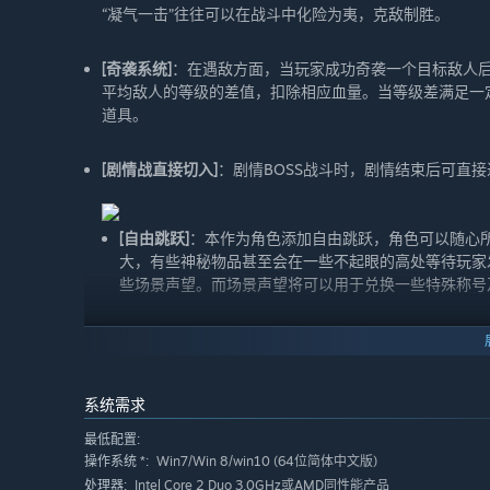
“凝气一击”往往可以在战斗中化险为夷，克敌制胜。
[奇袭系统]
：在遇敌方面，当玩家成功奇袭一个目标敌人
平均敌人的等级的差值，扣除相应血量。当等级差满足一
道具。
[剧情战直接切入]
：剧情BOSS战斗时，剧情结束后可直
[自由跳跃]
：本作为角色添加自由跳跃，角色可以随心
大，有些神秘物品甚至会在一些不起眼的高处等待玩家
些场景声望。而场景声望将可以用于兑换一些特殊称号
[武器幻化]
：本作采用武器幻化系统，玩家将可以根据
时，在某些场景中找到指定NPC，即可选择将其中一
幻化，玩家可以根据喜好随意更新外形，不但使战斗中
系统需求
多可能。
最低配置:
[声望系统]
Win7/Win 8/win10 (64位简体中文版)
：游戏的声望可通过完成相应NPC所交予的
操作系统 *:
获得此势力独特的道具。
Intel Core 2 Duo 3.0GHz或AMD同性能产品
处理器: