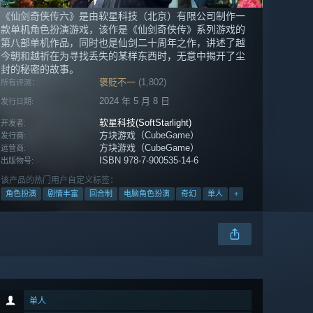
《仙剑奇侠传六》是由软星科技（北京）有限公司制作一
款单机角色扮演游戏，该作是《仙剑奇侠传》系列游戏的
第八部单机作品，同时也是仙剑二十周年之作，讲述了越
今朝和越祈在为寻找丢失的某样东西时，无意中揭开了尘
封的秘密的故事。
褒贬不一
(1,802)
所有评测：
2024 年 5 月 8 日
发行日期:
软星科技(SoftStarlight)
开发者:
方块游戏（CubeGame）
发行商:
方块游戏（CubeGame）
运营商:
ISBN 978-7-900535-14-6
出版物号:
该产品的热门用户自定义标签：
角色扮演
剧情丰富
回合制
电脑角色扮演
奇幻
单人
+
单人