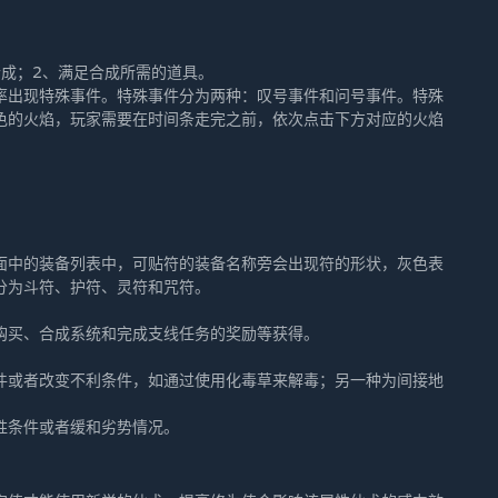
成；2、满足合成所需的道具。
率出现特殊事件。特殊事件分为两种：叹号事件和问号事件。特殊
色的火焰，玩家需要在时间条走完之前，依次点击下方对应的火焰
。
面中的装备列表中，可贴符的装备名称旁会出现符的形状，灰色表
分为斗符、护符、灵符和咒符。
购买、合成系统和完成支线任务的奖励等获得。
件或者改变不利条件，如通过使用化毒草来解毒；另一种为间接地
胜条件或者缓和劣势情况。