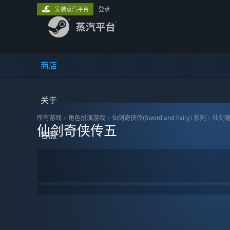
安装蒸汽平台
登录
商店
关于
所有游戏
>
角色扮演‎游戏
>
仙剑奇侠传(Sword and Fairy) 系列
>
仙剑
仙剑奇侠传五
客服