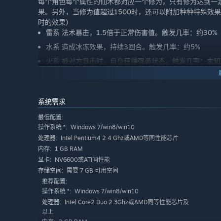
每个角色每个属性的仙术都对应一个修为，只有修为达到一
果。另外，当修为值超过1500时，还可以附加种种特殊效
时的效果）
雷系 法术暴击，1.5倍于正常伤害值。触发几率：约30%
水系 造成冰冻效果，持续3回合。触发几率：约5%
火系 被对方暴击时，自身获得强袭状态。触发几率：未知
土系 被动效果，进入濒死状态时，自动获得坚盾状态，持
阳系 解除治疗目标身上的不利状态，单体恢复与群体恢复
系统需求
阴系 被动效果，轮到自身行动时，自动清除所有不利状态
最低配置:
风系 法术秒杀，一次造成9999伤害，对土属性怪物可能
Windows 7/win8/win10
操作系统 *:
Intel Pentium4 2.4 Ghz或AMD等同性能芯片
封印系统
处理器:
1 GB RAM
内存:
封印技能是姜云凡专属技能，单击“封”，然后选中目标，可
NV6600或ATI同性能
显卡:
有一定几率可获得，特殊属性的敌人不能被封印。
需要 7 GB 可用空间
存储空间:
所获得的符可以用于装备，增加各角色的属性和能力。在装备
成功后，符形状图标就变亮了。另外单击装备边上的符形状图
推荐配置:
Windows 7/win8/win10
操作系统 *:
符。
Intel Core2 Duo 2.3Ghz或AMD同等性能芯片及
处理器:
以上
合击技