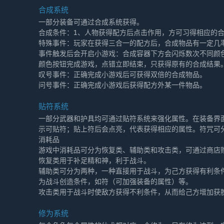
合成系统
一部分装备可通过合成系统获得。
合成条件：1、人物获得配方后点击作用，方可习得相应的合
特殊事件：玩家在获得三合一的配方后，合成物品有一定几
事件触发后会开启小游戏：合成容器下方会闪烁数次不同颜
颜色按钮完成游戏，点错立即结束，只获得原有的合成结果
叹号事件：正确完成小游戏后可获得双倍的合成物品。
问号事件：正确完成小游戏后获得配方外某一件物品。
贴符系统
一部分武器和护具均可通过贴符系统来强化属性。在装备界
示可贴符；贴上符后会点亮，代表获得相应的属性。符咒可
消耗品
游戏中消耗品可分为恢复类、辅助类和攻击类，可通过商店
恢复类用于补足精和神，利于战斗。
辅助类可分为两种，一种直接用于战斗，为己方获得有利条
为战斗创造条件，如符（可加强装备的属性）等。
攻击类用于战斗时使敌方获得不利条件，从而给己方增加获
修为系统