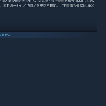
定值才能使用新学的仙术，提高修为值会影响该属性仙术的威力效
果，而且每一种仙术的附加效果都不相同。（下面修为值超过1500
展开阅读
续5回合。触发几率：约80%
均有效。触发几率：约50%
。触发几率：约80%
无效。触发几率：约5%
封印敌人。封印成功后，封印状态下打死敌人可获得相应“符”。封印
列表后有黑白色符形状图标的装备，可以单击后选择“贴符”，贴符
标后，右击你要揭下的符。“队列”界面的符，也同理，都是右击揭