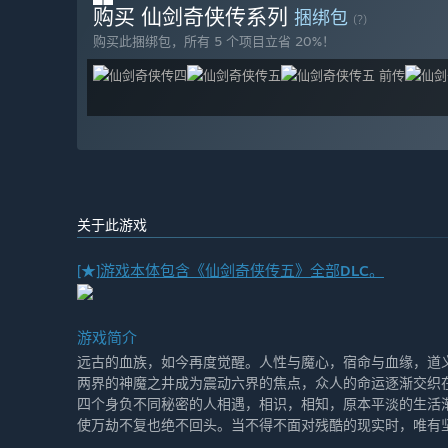
购买 仙剑奇侠传系列
捆绑包
(?)
购买此捆绑包，所有 5 个项目立省 20%！
关于此游戏
[★]
游戏本体包含《仙剑奇侠传五》全部DLC。
游戏简介
远古的血族，如今再度觉醒。人性与魔心，宿命与血缘，道
两界的神魔之井成为震动六界的焦点，众人的命运逐渐交织
四个身负不同秘密的人相遇，相识，相知，原本平淡的生活
使万劫不复也绝不回头。当不得不面对残酷的现实时，唯有