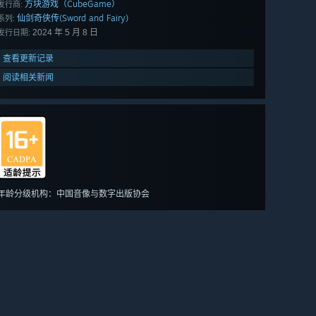
方块游戏（CubeGame）
发行商:
仙剑奇侠传(Sword and Fairy)
系列:
2024 年 5 月 8 日
发行日期:
查看更新记录
阅读相关新闻
年龄分级机构：中国音像与数字出版协会