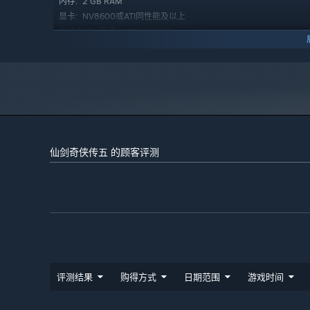
2 GB RAM
内存:
在游戏中要想使用合击，必须满足三个条件：
NV8600或ATI同性能及以上
显卡:
1、当前行动角色领悟对应合击技。
需要 7 GB 可用空间
存储空间:
2、当前战斗中每个角色气不小于50。
3、当前战斗中我方人物头像在行动条上连续。
2024 年 1 月 1 日（PT）起，蒸汽平台客户端将仅支持 Windows 
*
点击“合”后，出现合击小游戏，根据画面中出现的绿色鼠标
错误并不影响合击使用，但点击正确对合击效果有加成作用
仙剑奇侠传五 的顾客评测
评测结果
购得方式
日期范围
游戏时间