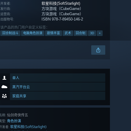
软星科技(SoftStarlight)
开发者:
方块游戏（CubeGame）
发行商:
方块游戏（CubeGame）
运营商:
ISBN 978-7-89450-146-2
出版物号:
该产品的热门用户自定义标签：
回合制战斗
电脑角色扮演
剧情丰富
武术
回合制
3D
+
单人
蒸汽平台云
家庭共享
仙剑奇侠传五
名称:
角色扮演
类型:
软星科技(SoftStarlight)
开发者: