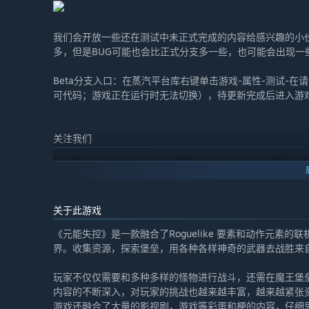
“目前的版本经过两年的研发，已经包括了非常丰富的玩法
我们会开放一些还在测试中未正式完成的内容给感兴趣的小
我们提供了
多，但是BUG可能也会比正式分支多一些，也可能会出现一
- 5个大关卡，每个关卡都有上百个小关卡（房间）选择
- 4个特工角色，每一个角色都拥有不同的技能
Beta分支入口：在蒸汽平台库右键单击游戏-属性-测试-在
- 100多种武器/道具
可代码；游戏正在运行时无法切换），待更新完成后进入游戏
- 160多张升级芯片，升级芯片可以组成Build
我们会持续去挑调和优化已有的内容，以及更新更多新的内
关注我们
在抢先体验期间和结束之后，游戏价格会有所不同吗？
欢迎大家关注我们的官方信息，了解游戏的最新动态，我们
“最终版本的价格也许会稍稍上涨，最终根据游戏增加的玩
官方Q群：1095626147
在开发过程中，你们是如何计划让玩家社区参与进来的？
微博：元能失控
“我们倾听玩家社区的反馈来调整我们的开发。我们会通过社
B站：元能失控
关于此游戏
的有效的沟通。我们尤其关注
TapTap：元能失控
- 对玩法的建议和想法
《元能失控》是一款融合了Roguelike 要素和动作元
- Bug等各种问题的报告
界。收集资源，探索堡垒，用各种各样神奇的武器去战胜来
- 联机模式的反馈和优化”
玩家不仅仅需要和多种多样的怪物进行战斗，还需在魔王堡
内容的不断深入，对玩家的挑战也越来越丰富，越来越紧张资
游戏还融合了大量的影视剧，游戏等彩蛋和梗的内容，仔细