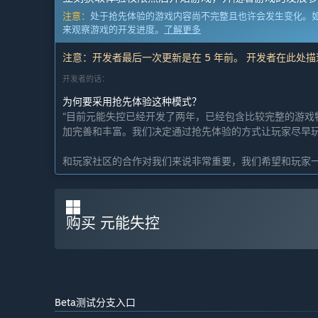
注意：
处于抢先体验的游戏内容尚不完整且也许会发生变化。
来观察游戏的开发进度。
了解更多
注意：开发者最后一次更新是在 5 年前。 开发者在此处
开发者的话：
为何要采用抢先体验这种模式？
“目前元能失控已经开发了两年，已经包含比较完整的游戏
加完善和丰富。我们决定通过抢先体验的方式让玩家尽早
和玩家社区的合作对我们来说非常重要，我们希望和玩家一
这款游戏的抢先体验状态大约持续多久？
“我们计划进行3-6个月的抢先体验”
购买 元能失控
计划中的完整版本和抢先体验版本到底有多少不同？
“- 加入更多的怪物组合以及BOSS挑战等内容
- 加入更多的芯片组合、武器道具等
- 加入新的角色
- 加入新的游戏模式以及可解锁的内容
- 优化联机模块以提供更稳定的联机体验”
Beta测试分支入口
抢先体验版本的现状如何？