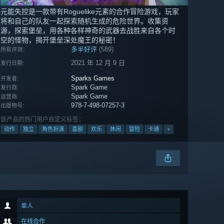
元能失控是一款带有Roguelike元素的合作冒险游戏，玩家
将和自己的队友一起探索随机生成的危险世界。收集资
源，探索堡垒，用各种各样神奇的武器去战胜来自各个时
空的怪物，揭开堡垒深处魔王的秘密！
多半好评
(589)
所有评测：
2021 年 12 月 9 日
发行日期:
Sparks Games
开发者:
Spark Game
发行商:
Spark Game
运营商:
978-7-498-07257-3
出版物号:
该产品的热门用户自定义标签：
动作
独立
角色扮演
喜剧
欢乐
休闲
冒险
卡通
+
单人
在线合作