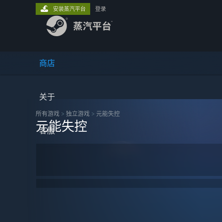
安装蒸汽平台
登录
商店
关于
所有游戏
>
独立‎游戏
>
元能失控
元能失控
客服