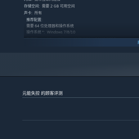
需要 2 GB 可用空间
存储空间:
所有
声卡:
推荐配置:
需要 64 位处理器和操作系统
Windows 7/8/10
操作系统 *:
Intel Core 2 Duo or AMD Athlon 64 X2 5600+
处理器:
4 GB RAM
内存:
nVidia GeForce GTX 560 series or higher / AMD
显卡:
HD 6870 or higher
联机共斗 有爱互坑
宽带互联网连接
网络:
《元能失控》支持最多四人联机游玩，不同于单人时死一
需要 2 GB 可用空间
存储空间:
要不是全部队友同时死亡，都是可以互相扶持的往下闯的
所有
声卡:
2024 年 1 月 1 日（PT）起，蒸汽平台客户端将仅支持 Windows 
*
元能失控 的顾客评测