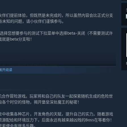
和内容。
伙伴们提前体验，但既然是未完成的，所以虽然内容会比正式分支
些未知的问题，请小伙伴们谨慎参与。
并随机生成组合而成
请选择您想要参与的测试下拉菜单中选择beta-关闭（不需要测试许
就是beta分支啦！
容！”
会在上面定期同步我们的开发进度。
法和内容再来决定。”
展开阅读
区、玩家群、Discord等各种方式与玩家交流，以保证和玩家们
素的联机合作冒险游戏。玩家将和自己的队友一起探索随机生成的危险世
自各个时空的怪物，揭开堡垒深处魔王的秘密！
垒中收集各种芯片，开发角色的天赋，提升自己的实力。随着游戏
源配给和环境压力下，后面永远有越来越凶残的Boss在等着你！
思索便会有很多乐趣。