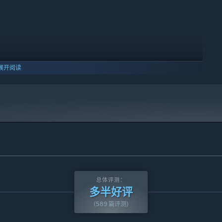
展开阅读
次就全部重来的低容错率，联机时玩家可以消耗资源互相拯救，只
。
10 及更新版本。
总体评测：
多半好评
(589 篇评测)