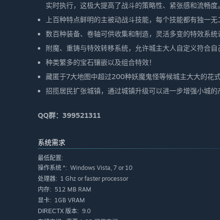
实时执行，这极大提高了战斗的策略性、紧张感和流畅度
上百种特点鲜明的主被动战斗技能，每个技能都有独一无
数百种装备、卷轴可供收集和制造，灵活多变的特效系统
附魔、重铸与特效转移系统，允许城主大人自定义符合自
种类繁多的宝石镶嵌以及组合特效！
藏匿于7大地图中超过200种妖魔鬼怪等候城主大大的花
招揽居民扩张城镇，通过城镇升级可以进一步增强小城的
QQ群：399521311
系统需求
最低配置:
Windows Vista, 7 or 10
操作系统 *:
1 Ghz or faster processor
处理器:
512 MB RAM
内存:
1GB VRAM
显卡:
9.0
DIRECTX 版本: