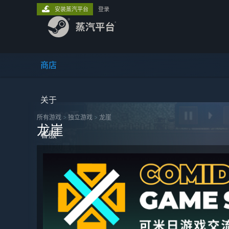
安装蒸汽平台
登录
商店
关于
所有游戏
>
独立‎游戏
>
龙崖
龙崖
客服