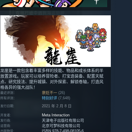
龙崖是一款包含着丰富多样的技能、物品和成长体系的半
放置游戏。玩家可以培养冒险者、打宝造装备、配置天赋
点、研究技法、提升城镇、对外探索、解锁卷轴，打造风
格各异的强大战队！
褒贬不一
(26)
最近评测：
特别好评
(7,648)
所有评测：
2021 年 2 月 8 日
发行日期:
Meta Interaction
开发者:
天津电子出版社有限公司
发行商:
北京可梦科技有限公司
运营商:
ISBN 978-7-498-08105-6
出版物号: