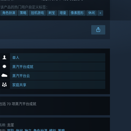
该产品的热门用户自定义标签：
角色扮演
策略
挂机游戏
刷宝
增量
像素图形
休闲
+
单人
蒸汽平台成就
蒸汽平台云
家庭共享
包括 70 项蒸汽平台成就
查看
所有 70 项
龙崖
名称:
冒险
休闲
独立
角色扮演
模拟
策略
,
,
,
,
,
类型: