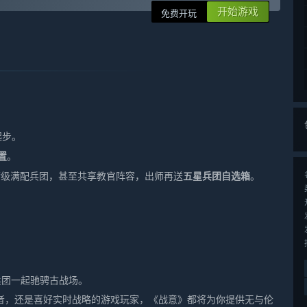
开始游戏
免费开玩
起步。
置
。
满级满配兵团，甚至共享教官阵容，出师再送
五星兵团自选箱
。
。
兵团一起驰骋古战场。
者，还是喜好实时战略的游戏玩家，《战意》都将为你提供无与伦