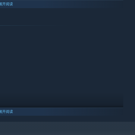
场供将军们体验历史名战役带来的紧张与刺激。
展开阅读
架设云梯突破箭塔封锁，或是率领重装步兵在瓮城展开白刃拉锯。
搭建、阵线推进、据点争夺等，三阶段攻防转换带来全然不同的战
展开阅读