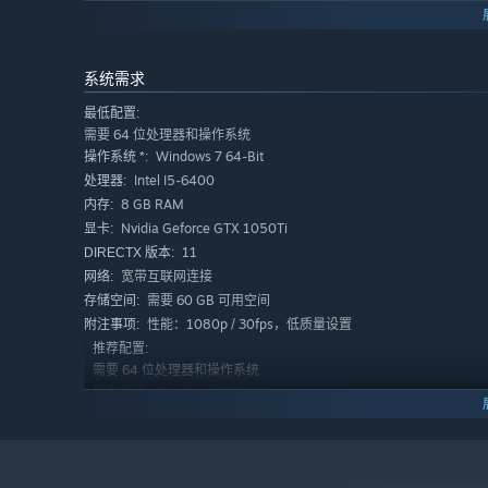
壁、日本战国夜袭火攻的竹林城寨等。不同文明的经典古战
系统需求
最低配置:
需要 64 位处理器和操作系统
Windows 7 64-Bit
操作系统 *:
Intel I5-6400
处理器:
8 GB RAM
内存:
Nvidia Geforce GTX 1050Ti
显卡:
11
DIRECTX 版本:
立体化攻城战：策略与战术的终极试炼
宽带互联网连接
网络:
体验千人同屏的古战场攻城战：操纵投石机轰击城墙缺口，
需要 60 GB 可用空间
存储空间:
战场设计融入真实军事工事逻辑——每场战役包含攻城器械
性能：1080p / 30fps，低质量设置
附注事项:
术体验。
推荐配置:
需要 64 位处理器和操作系统
Windows 10 64-Bit
操作系统:
Intel I7-9700
处理器:
16 GB RAM
内存:
Nvidia Geforce GTX 1660Ti
显卡:
11