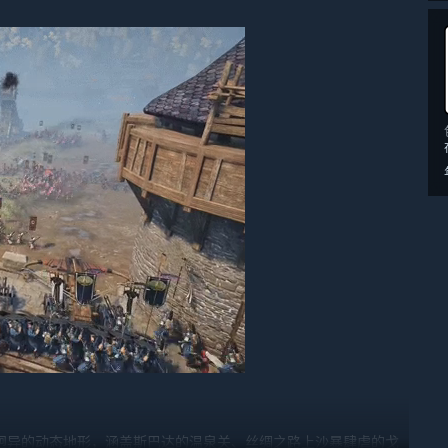
迥异的动态地形，涵盖斯巴达的温泉关、丝绸之路上沙暴肆虐的戈