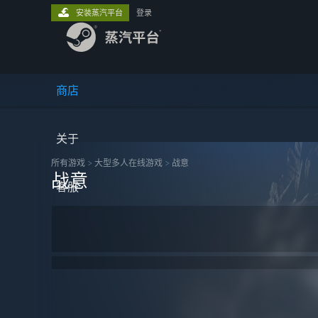
安装蒸汽平台
登录
商店
关于
所有游戏
>
大型多人在线‎游戏
>
战意
战意
客服