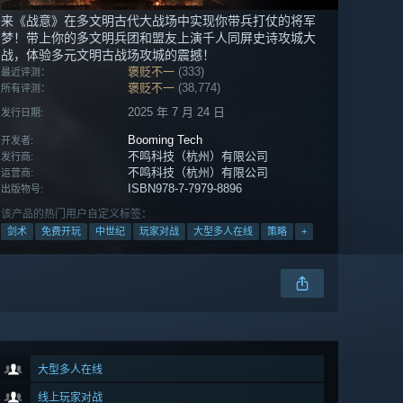
来《战意》在多文明古代大战场中实现你带兵打仗的将军
梦！带上你的多文明兵团和盟友上演千人同屏史诗攻城大
战，体验多元文明古战场攻城的震撼！
褒贬不一
(333)
最近评测：
褒贬不一
(38,774)
所有评测：
2025 年 7 月 24 日
发行日期:
Booming Tech
开发者:
不鸣科技（杭州）有限公司
发行商:
不鸣科技（杭州）有限公司
运营商:
ISBN978-7-7979-8896
出版物号:
该产品的热门用户自定义标签：
剑术
免费开玩
中世纪
玩家对战
大型多人在线
策略
+
大型多人在线
线上玩家对战