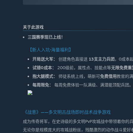
关于此游戏
三国赛季现已上线！
【新人入坑·海量福利】
开局送大军：
创建角色直接送
13支主力兵团
，0成本
试错0成本：
200级前，属性点、技能点等
无限免费重
抱大腿模式：
师徒系统上线，萌新可
免费借用
教官的
每周限免：
每周免费体验一队满级、满潜能顶配兵团
《战意》——多文明古战场即时战术战争游戏
成为传奇将军，在史诗级的多文明PvP攻城战中带领着你的
无论你是规模庞大的攻城战粉丝，残酷激烈的动作战斗爱好