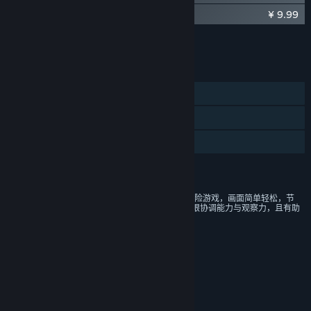
¥ 9.99
少年的人间奇遇原声大碟
将所有 DLC 添加至购物车
¥ 19.98
功能
单人
蒸汽平台成就
家庭共享
评价
本游戏是一款2D卡通风格的文字冒险游戏，画面简单轻松，节
奏简单愉快。游戏能培养玩家的手眼协调能力与观察力，且有助
于玩家形成良好的审美能力。
年龄分级机构：中国音像与数字出版协会