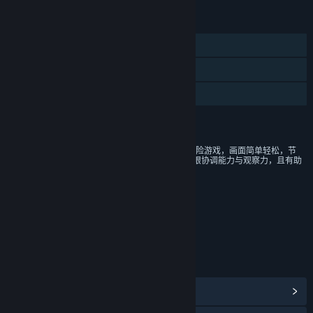
功能
单人
蒸汽平台成就
家庭共享
评价
本游戏是一款2D卡通风格的文字冒险游戏，画面简单轻松，节
奏简单愉快。游戏能培养玩家的手眼协调能力与观察力，且有助
于玩家形成良好的审美能力。
年龄分级机构：中国音像与数字出版协会
链接与信息
查看蒸汽平台成就
(27)