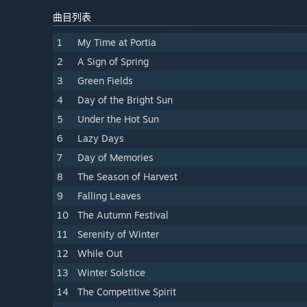
曲目列表
1
My Time at Portia
2
A Sign of Spring
3
Green Fields
4
Day of the Bright Sun
5
Under the Hot Sun
6
Lazy Days
7
Day of Memories
8
The Season of Harvest
9
Falling Leaves
10
The Autumn Festival
11
Serenity of Winter
12
While Out
13
Winter Solstice
14
The Competitive Spirit