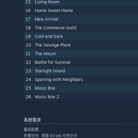
15
Living Room
16
Home Sweet Home
17
New Arrival
18
The Commerce Guild
19
Cold and Dark
20
The Sewage Plant
21
The Mayor
22
Battle for Survival
23
Starlight Island
24
Sparring with Neighbors
25
Music Box
26
Music Box 2
系统需求
最低配置:
需要 83 MB 可用空间
存储空间: