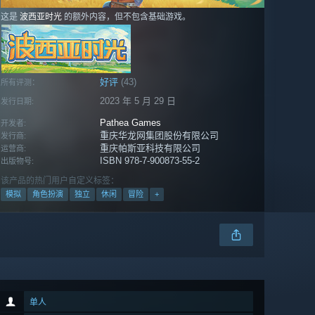
这是
波西亚时光
的额外内容，但不包含基础游戏。
好评
(43)
所有评测：
2023 年 5 月 29 日
发行日期:
Pathea Games
开发者:
重庆华龙网集团股份有限公司
发行商:
重庆帕斯亚科技有限公司
运营商:
ISBN 978-7-900873-55-2
出版物号:
该产品的热门用户自定义标签：
模拟
角色扮演
独立
休闲
冒险
+
单人