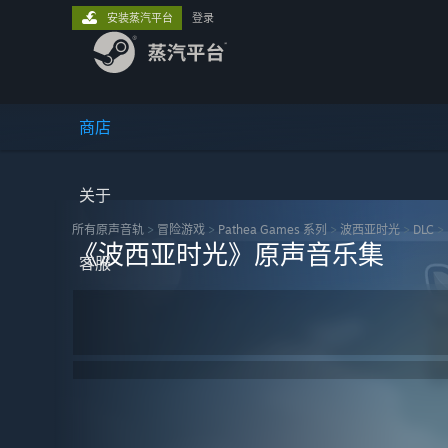
安装蒸汽平台
登录
商店
关于
所有原声音轨
>
冒险‎游戏
>
Pathea Games 系列
>
波西亚时光
>
DLC
>
《波西亚时光》原声音乐集
客服