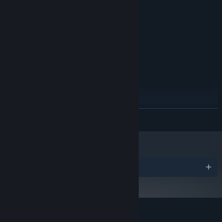
i5 8265U
处理器:
妙的沉浸式体验。比拉星球一望无际的群岛海域，残存着失落文明的
4 GB RAM
内存:
遗迹，“中世纪”的宁静祥和将会被“蒸汽时代”的工业机械打破，颠覆船
GTX 650
显卡:
长们对大海最初的想象！
11
DIRECTX 版本:
宽带互联网连接
网络:
需要 3 GB 可用空间
存储空间:
推荐配置:
windows 7
操作系统 *:
i7 4790
处理器:
8 GB RAM
内存:
GTX 1050 Ti
显卡:
展开阅读
11
DIRECTX 版本:
宽带互联网连接
网络:
需要 3 GB 可用空间
存储空间:
2024 年 1 月 1 日（PT）起，蒸汽平台客户端将仅支持 Windows 10 及更新版
*
本。
奖项