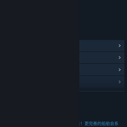
包括互动元素
在线交互
年龄分级机构：中国音像与数字出版协会
链接与信息
查看蒸汽平台成就
(26)
浏览社区中心
查看更新记录
阅读相关新闻
展开阅读
名称:
沉浮
类型:
动作
,
冒险
,
独立
,
竞速
,
模拟
发行日期:
2022 年 4 月 28 日
关于此游戏
抢先体验发行日期:
2022 年 4 月 28 日
《沉浮》1.0正式版本即将于3月10日发售！更完善的船舶会系