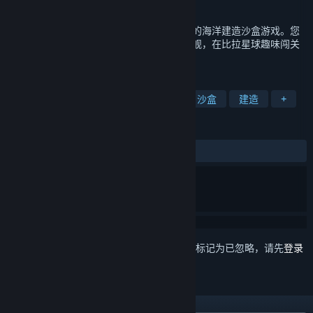
发行日期
2022 年 4 月 28 日
你好！船长！《沉浮》是一款基于物理模拟的海洋建造沙盒游戏。您
可以利用百余种材料创造独一无二的专属船舰，在比拉星球趣味闯关
大开脑洞，奔赴奇幻的海洋冒险之旅！
标签
制作
探索
3D
开放世界
沙盒
建造
+
评测
发布至今：
多半好评
(384 篇中的 70%)
想要将此项目添加至您的愿望单、关注它或标记为已忽略，请先
登录