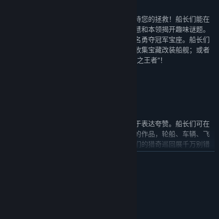
海上漂移？钩爪运球？无家可归的小鳄鱼等待您的拯救！船长们能在
主题关卡学习建造技巧与航海技术，利用智慧和本领揭开趣味谜题。
通关的方式不止一种，巧辟蹊径才能解锁排名勇夺冠军宝座。船长们
还能在无管制的公海讨伐海盗与神秘怪物，收集宝藏改装船舰；或者
加入多人混战、捕捞与竞速，角逐真正的“海之王者”！
蓝图分享 创意工坊实时互动
天才建造师齐聚船舶会，不吝啬分享，也善于表达夸赞。船长们可在
创意工坊实时上传分享蓝图，下载其他船长的作品，轮船、车辆、飞
行器应有尽有。收藏互动能赢得好感，大师们的猎奇巡回展千万别错
过！
展开阅读
沉浸体验 真实海域乘风破浪
系统需求
最低配置:
windows 7
操作系统 *:
写实的海洋模拟和治愈的场景音效，构造超意境的海上空间，带来奇