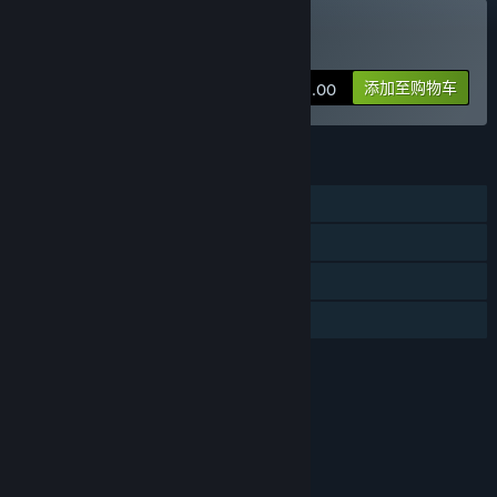
购买 Sea of Craft
添加至购物车
¥ 48.00
功能
单人
线上玩家对战
蒸汽平台成就
家庭共享
评价
本游戏适用于8周岁及以上用户。