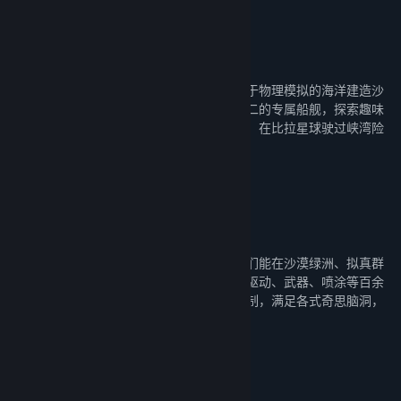
统，更多玩法章节即将解锁啦~
欢迎船长来到比拉星球！《沉浮》是一款基于物理模拟的海洋建造沙
盒游戏。您可以利用百余种材料创造独一无二的专属船舰，探索趣味
关卡勇夺排行榜首，挑战敌船、海盗与怪物，在比拉星球驶过峡湾险
域冒险升级！
物理搭建 脑洞大开组装万物
基于物理模拟与高度自由的真实设定，船长们能在沙漠绿洲、拟真群
岛、无尽海洋三种创造环境中，利用甲板、驱动、武器、喷涂等百余
种配件材料组装专属载具。海陆空三栖无限制，满足各式奇思脑洞，
大建造时代即将开启！
趣味闯关 峡湾险域谁主沉浮