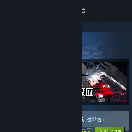
登录
商店
关于
所有产品
> 捆绑包详情
苍翼：混沌效应 x 墨境
客服
查看桌面版网站
购买 苍翼：混沌效应 x 墨境
捆绑包
(?)
-21%
¥ 133.20
-10%
添加至购物车