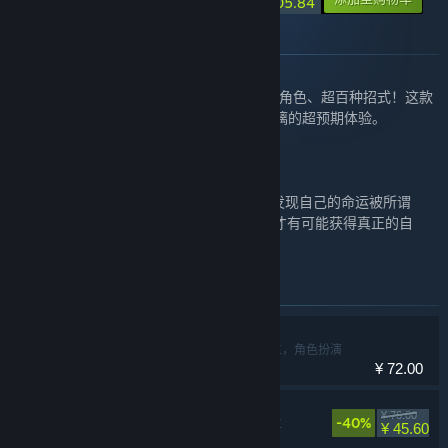
¥ 105.84
关于此捆绑包
《苍翼：混沌效应》
享受超华丽动作战斗，极致畅爽连招！ 超多角色、超百种招式！这款
独树一格的动作Rogue游戏将带给你酣畅淋漓的超预期体验。
《墨境》
“它是天道？无所谓，我照杀不误。”你意外发现自己的命运被所谓
的"天道"掌控着，只有于轮回中重塑命运，才有可能获得真正的自
由。
此捆绑包中包含的物品
墨境
动作，冒险，独立，角色扮演
¥ 72.00
苍翼：混沌效应
¥ 76.00
-40%
动作，冒险，独立
¥ 45.60