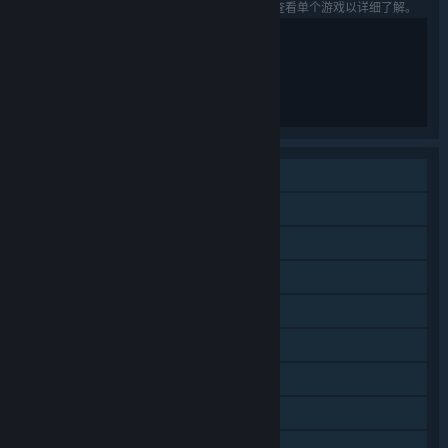
列出的语言可能并非对所有礼包中的游戏可用。查看单个游戏以详细了解。
部分裸露
暴力元素
单人
在线合作
局域网合作
同屏/分屏合作
同屏/分屏
蒸汽平台成就
支持字幕
蒸汽平台云
家庭共享