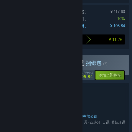
单独产品购买价格：
¥ 117.60
捆绑包折扣：
10%
您的费用：
¥ 105.84
¥ 11.76
打包购买为您节省的金额
购买 苍翼：混沌效应 x 墨境
捆绑包
(?)
-21%
¥ 133.20
-10%
添加至购物车
¥ 105.84
捆绑包详情
苍翼：混沌效应 x 墨境
名称:
动作
冒险
独立
角色扮演
,
,
,
类型:
Leap Studio
91Act
,
开发者:
北京犁浦网络技术有限公司
成都格斗科技有限公司
,
发行商:
英语, 简体中文, 繁体中文, 法语, 德语, 西班牙语 - 西班牙, 日语, 葡萄牙语
语言:
- 巴西, 俄语, 韩语