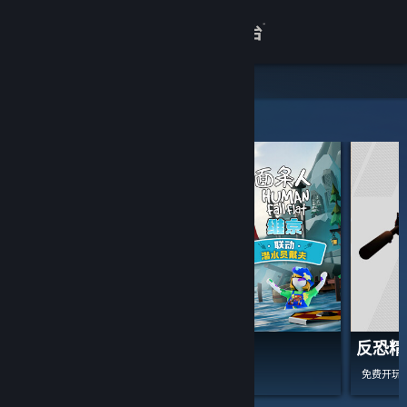
登录
商店
关于
精选和推荐
客服
查看桌面版网站
面条人
反恐精
免费开玩
-70%
¥ 58.00
¥ 17.40