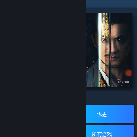
精选特惠
¥ 149.00
¥ 58.00
Subnautica - 深海
江山北望
浏览蒸汽平台
开发者:
木焱工作室
迷航
发行商:
上海木焱网络科技有限公司
开发者:
Unknown Worlds Entertainment
新品
优惠
所有评测：
特别好评
(5,354)
发行商:
完美世界
添加至购物车
添加至购物车
所有评测：
好评如潮
(339,391)
免费游戏
所有游戏