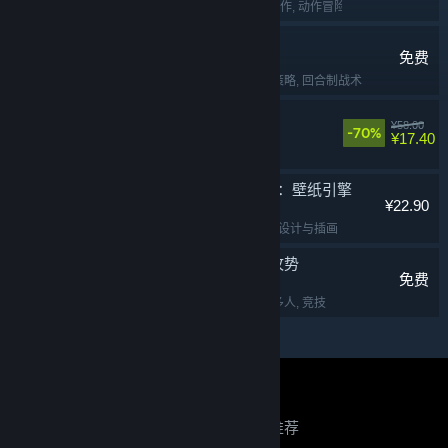
动作类 Rogue
, 2D
, 动作
, 动作冒险
弈仙牌
免费
免费开玩
, 卡牌战斗
, 策略
, 回合制战术
面条人
¥58.00
-70%
¥17.40
合作
, 欢乐
, 解谜
, 多人
Wallpaper Engine：壁纸引擎
¥22.90
实用工具
, 动漫
, 软件
, 设计与插画
反恐精英：全球攻势
免费
第一人称射击
, 射击
, 多人
, 竞技
关于蒸汽平台
|
退款政策
|
软件许可服务协议
|
正在寻找推荐？
个人信息保护政策
|
个人信息出境告知书
|
不良内容举报投诉
|
侵权投诉
|
家长监护
登录以查看个性化推荐