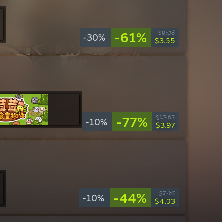
-61%
$9.08
-30%
$3.55
-77%
$17.07
-10%
$3.97
-44%
$7.18
-10%
$4.03