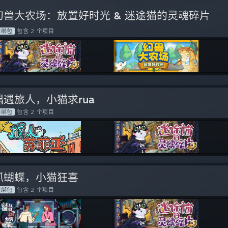
幻兽大农场：放置好时光 & 迷途猫的灵魂碎片
捆绑包
包含 2 个项目
偶遇旅人，小猫求rua
捆绑包
包含 2 个项目
抓蝴蝶，小猫狂喜
捆绑包
包含 2 个项目