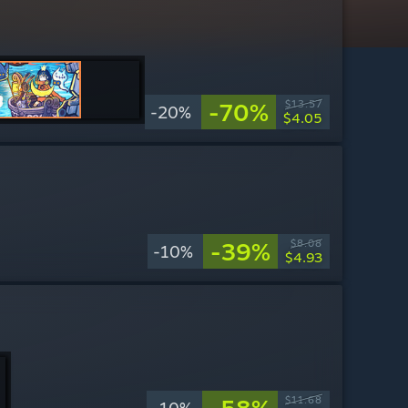
-70%
$13.57
-20%
$4.05
-39%
$8.08
-10%
$4.93
$11.68