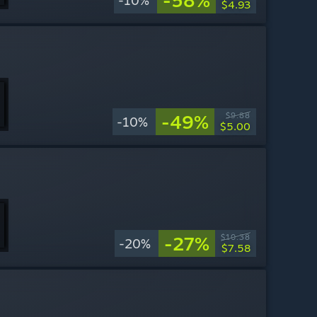
-58%
-10%
$4.93
-49%
$9.88
-10%
$5.00
-27%
$10.38
-20%
$7.58