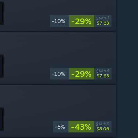
-29%
$10.78
-10%
$7.63
-29%
$10.78
-10%
$7.63
-43%
$14.23
-5%
$8.06