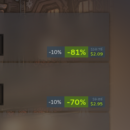
-81%
$10.78
-10%
$2.09
-70%
$9.88
-10%
$2.95