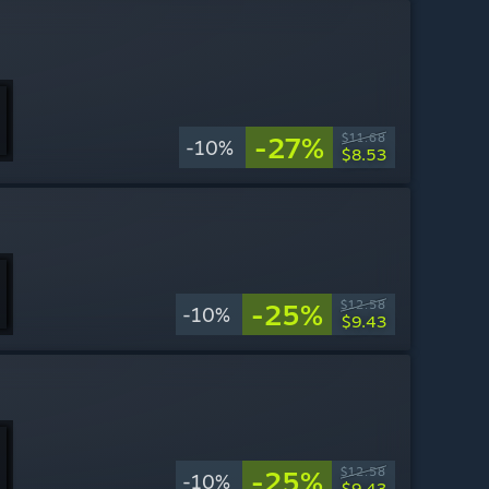
-27%
$11.68
-10%
$8.53
-25%
$12.58
-10%
$9.43
-25%
$12.58
-10%
$9.43